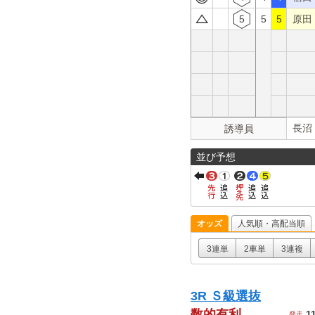
5
5
5
原田
長沼
誘導員
並び予想
オッズ
人気順・高配当順
3連単
2車単
3連複
3R
Ｓ級選抜
数的有利
1
発走