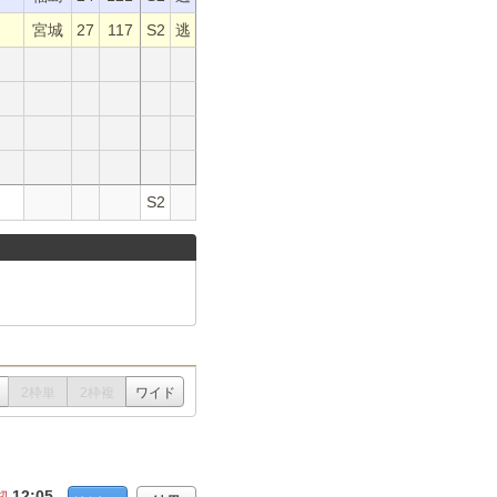
宮城
27
117
S2
逃
S2
2枠単
2枠複
ワイド
12:05
切