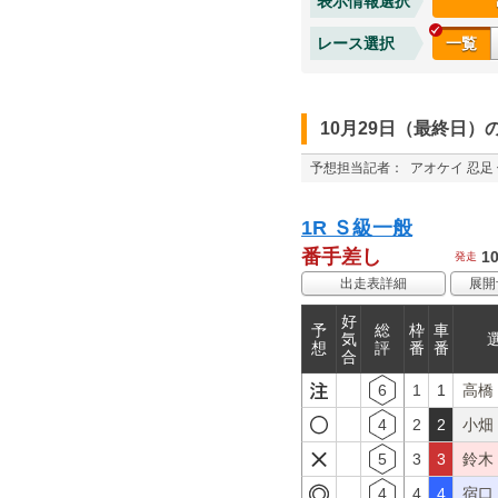
表示情報選択
レース選択
一覧
10月29日（最終日）
予想担当記者：
アオケイ 忍足
1R
Ｓ級一般
番手差し
10
発走
出走表詳細
展開
好
予
総
枠
車
気
想
評
番
番
合
6
1
1
高橋
4
2
2
小畑
5
3
3
鈴木
4
4
4
宿口