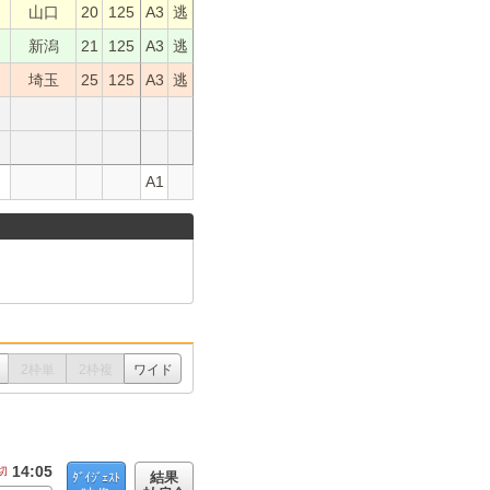
山口
20
125
A3
逃
新潟
21
125
A3
逃
埼玉
25
125
A3
逃
A1
2枠単
2枠複
ワイド
14:05
切
結果
ﾀﾞｲｼﾞｪｽﾄ