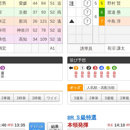
哲男
愛媛
44
84
S1
追
7
5
5
野村 賢
実
京都
37
93
S2
両
7
6
渡邉 壘
6
幸正
新潟
26
121
S2
逃
7
7
中島 淳
幸司
神奈川
52
78
S2
追
拳也
高知
34
109
S2
追
満宏
A1
長沼 謙太
誘導員
並び予想
オッズ
人気順・高配当順
2車複
2枠単
2枠複
ワイド
3連単
2車単
3連複
2車複
8R
Ｓ級特選
本領発揮
:40
13:35
14:10
締切
発走
締
結果
ﾀﾞｲｼﾞｪｽﾄ