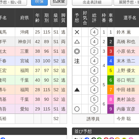
映像
払戻金
予想・狙い目
出走表詳細
展開予想・
好
年
期
級
脚
予
総
枠
車
手名
府県
気
選手名
齢
別
班
質
想
評
番
番
合
颯馬
沖縄
25
115
S1
逃
4
1
1
鈴木 薫
洋平
神奈川
42
89
S1
両
4
2
2
高橋 和也
光太
三重
38
96
S1
追
2
3
3
小原 佑太
千春
宮城
33
100
S2
追
4
4
末木 浩二
4
正宏
福岡
37
97
S2
追
4
5
上野 優太
隆司
千葉
40
90
S2
逃
6
6
谷口 明正
5
博斗
福岡
28
115
S2
追
4
7
中田 雄喜
晴基
千葉
38
90
S2
追
5
8
奥村 諭志
6
侑吾
愛知
29
115
S1
逃
3
9
内藤 宣彦
高裕
S2
今井 聡
誘導員
並び予想