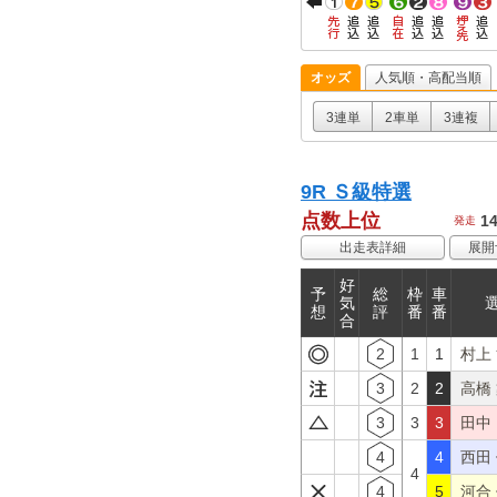
オッズ
人気順・高配当順
3連単
2車単
3連複
9R
Ｓ級特選
点数上位
14
発走
出走表詳細
展開
好
予
総
枠
車
気
想
評
番
番
合
2
1
1
村上
3
2
2
高橋
3
3
3
田中
4
4
西田
4
4
5
河合