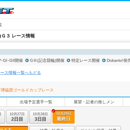
覧
輪Ｇ３ レース情報
P･GI･GII開催
GⅢ(記念競輪)開催
特定レース開催
Dokanto!発
レース情報一覧へもどる
万博協賛ゴールドカップレース
出場予定選手一覧
展望・記者の推しメン
10月29日
日
10月27日
10月28日
最終日
2日目
3日目