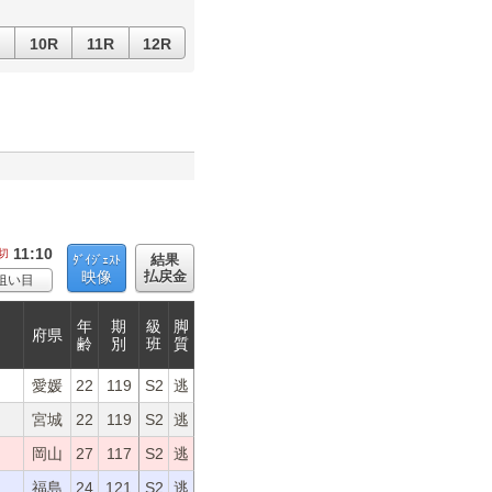
10R
11R
12R
11:10
切
結果
ﾀﾞｲｼﾞｪｽﾄ
映像
払戻金
狙い目
年
期
級
脚
府県
齢
別
班
質
愛媛
22
119
S2
逃
宮城
22
119
S2
逃
岡山
27
117
S2
逃
福島
24
121
S2
逃