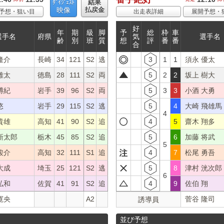
結果
ﾀﾞｲｼﾞｪｽﾄ
映像
払戻金
予想・狙い目
出走表詳細
展開予想・
好
年
期
級
脚
予
総
枠
車
選手名
府県
気
選手名
齢
別
班
質
想
評
番
番
合
隆介
長崎
34
121
S2
逃
3
1
1
須永 優太
雄太
徳島
28
111
S2
両
5
2
2
坂上 樹大
博紀
岩手
39
96
S2
両
5
3
3
小酒 大勇
悠
岩手
29
115
S2
逃
5
4
大崎 飛雄馬
4
貴雄
高知
41
90
S2
追
4
5
齋木 翔多
新太郎
栃木
45
85
S2
追
5
6
加藤 将武
5
駿介
高知
32
111
S1
追
4
7
松尾 勇吾
大成
埼玉
25
121
S2
逃
5
8
津村 洸次郎
6
弘和
佐賀
41
91
S2
追
4
9
佐伯 翔
寛央
A2
菅谷 隆司
誘導員
並び予想