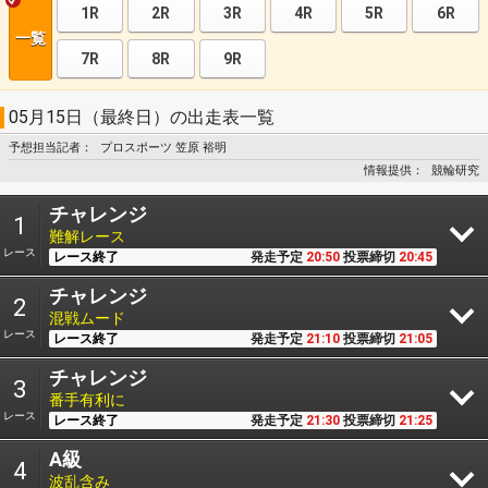
1R
2R
3R
4R
5R
6R
一覧
7R
8R
9R
05月15日（最終日）の出走表一覧
予想担当記者：
プロスポーツ 笠原 裕明
情報提供：
競輪研究
チャレンジ
1
難解レース
レース
レース終了
発走予定
20:50
投票締切
20:45
チャレンジ
2
混戦ムード
レース
レース終了
発走予定
21:10
投票締切
21:05
チャレンジ
3
番手有利に
レース
レース終了
発走予定
21:30
投票締切
21:25
A級
4
波乱含み