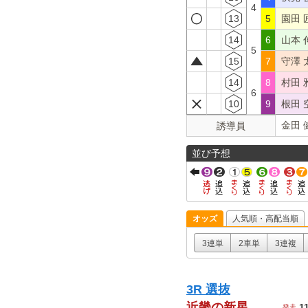
4
13
5
園田 
14
6
山本 
5
15
7
守澤 
14
8
村田 
6
10
9
根田 
金田 
誘導員
並び予想
オッズ
人気順・高配当順
3連単
2車単
3連複
3R
選抜
近畿の新星
1
発走