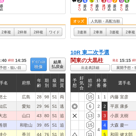
オッズ
人気順・高配当順
2車複
2枠単
2枠複
ワイド
3連単
2車単
3連複
2車複
10R
東二次予選
関東の大黒柱
:40
14:35
15:15
締切
発走
締
結果
ﾀﾞｲｼﾞｪｽﾄ
映像
払戻金
予想・狙い目
出走表詳細
展開予想・
好
年
期
級
脚
予
総
枠
車
手名
府県
気
選手名
齢
別
班
質
想
評
番
番
合
悠士
広島
28
98
S1
両
15
1
1
内藤 宣彦
知広
愛知
29
96
S1
逃
6
2
2
平原 康多
大志
山口
43
80
S1
追
13
3
3
小原 太樹
善朋
和歌山
39
85
S1
追
15
4
大森 慶一
4
雄介
香川
44
76
S1
追
11
5
和田 健太郎