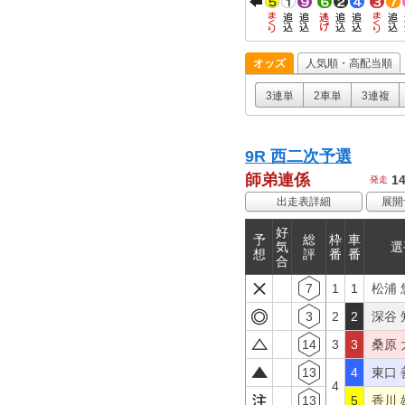
オッズ
人気順・高配当順
3連単
2車単
3連複
9R
西二次予選
師弟連係
14
発走
出走表詳細
展開
好
予
総
枠
車
気
選
想
評
番
番
合
7
1
1
松浦 
3
2
2
深谷 
14
3
3
桑原 
13
4
東口 
4
13
5
香川 