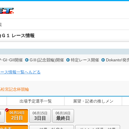
覧
輪Ｇ１ レース情報
P･GI･GII開催
GⅢ(記念競輪)開催
特定レース開催
Dokanto!発
レース情報一覧へもどる
高松宮記念杯競輪
出場予定選手一覧
展望・記者の推しメン
06月14日
日
06月15日
06月16日
2日目
3日目
最終日