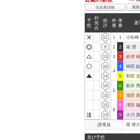
出走表詳細
展開
好
予
総
枠
車
気
選
想
評
番
番
合
11
1
1
小松崎
9
2
2
南 潤
13
3
3
岩津 
16
4
神田 
4
14
5
和田 
16
6
新井 
5
15
7
池田 
15
8
澤田 
6
13
9
小川 
堀 僚
誘導員
並び予想