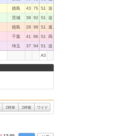
徳島
43
75
S1
追
茨城
38
92
S1
追
徳島
28
98
S1
逃
千葉
41
86
S1
両
埼玉
37
94
S1
追
A3
2枠単
2枠複
ワイド
12:00
切