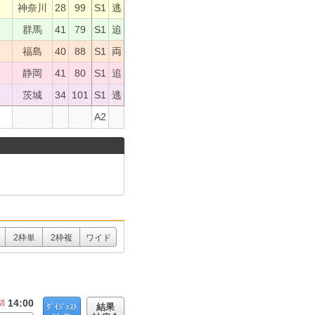
神奈川
28
99
S1
逃
群馬
41
79
S1
追
福島
40
88
S1
両
静岡
41
80
S1
追
茨城
34
101
S1
逃
A2
2枠単
2枠複
ワイド
14:00
切
結果
ﾀﾞｲｼﾞｪｽﾄ