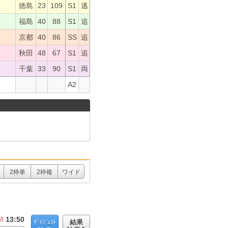
徳島
23
109
S1
逃
福島
40
88
S1
追
京都
40
86
SS
追
秋田
48
67
S1
追
千葉
33
90
S1
両
A2
2枠単
2枠複
ワイド
13:50
切
結果
ﾀﾞｲｼﾞｪｽﾄ