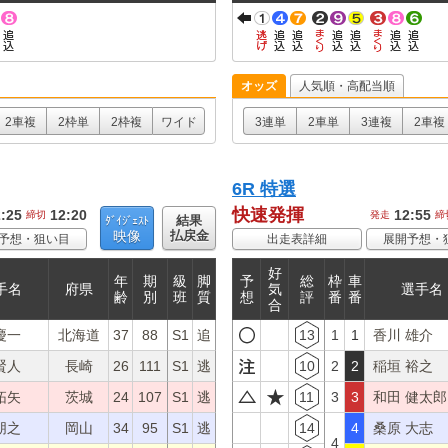
オッズ
人気順・高配当順
2車複
2枠単
2枠複
ワイド
3連単
2車単
3連複
2車複
6R
特選
快速発揮
:25
12:20
12:55
締切
発走
締
結果
ﾀﾞｲｼﾞｪｽﾄ
映像
払戻金
予想・狙い目
出走表詳細
展開予想・
好
年
期
級
脚
予
総
枠
車
手名
府県
気
選手名
齢
別
班
質
想
評
番
番
合
慶一
北海道
37
88
S1
追
13
1
1
香川 雄介
賢人
長崎
26
111
S1
逃
10
2
2
稲垣 裕之
拓矢
茨城
24
107
S1
逃
11
3
3
和田 健太郎
朋之
岡山
34
95
S1
逃
14
4
桑原 大志
4