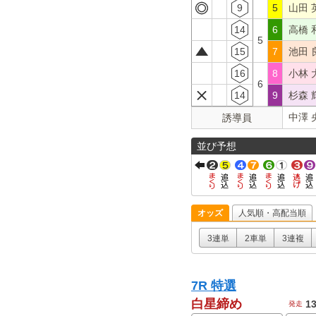
9
5
山田 
14
6
高橋 
5
15
7
池田 
16
8
小林 
6
14
9
杉森 
中澤 
誘導員
並び予想
オッズ
人気順・高配当順
3連単
2車単
3連複
7R
特選
白星締め
13
発走