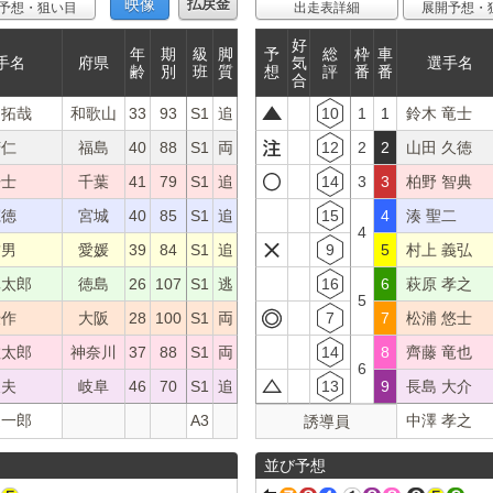
映像
払戻金
予想・狙い目
出走表詳細
展開予想・
好
年
期
級
脚
予
総
枠
車
手名
府県
気
選手名
齢
別
班
質
想
評
番
番
合
 拓哉
和歌山
33
93
S1
追
10
1
1
鈴木 竜士
芳仁
福島
40
88
S1
両
12
2
2
山田 久徳
浩士
千葉
41
79
S1
追
14
3
3
柏野 智典
寛徳
宮城
40
85
S1
追
15
4
湊 聖二
4
哲男
愛媛
39
84
S1
追
9
5
村上 義弘
真太郎
徳島
26
107
S1
逃
16
6
萩原 孝之
5
優作
大阪
28
100
S1
両
7
7
松浦 悠士
敬太郎
神奈川
37
88
S1
両
14
8
齊藤 竜也
6
俊夫
岐阜
46
70
S1
追
13
9
長島 大介
健一郎
A3
中澤 孝之
誘導員
並び予想