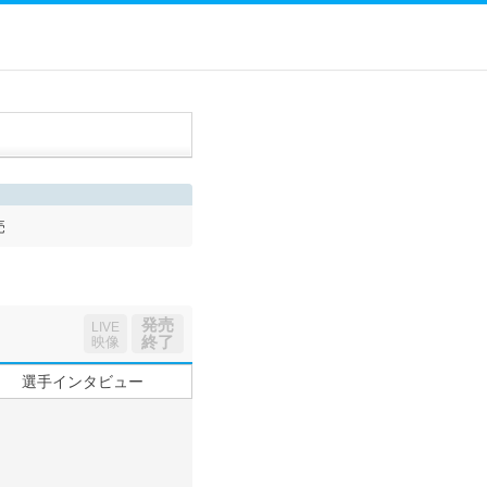
売
発売
LIVE
終了
映像
選手インタビュー