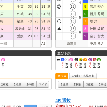
4
秀将
千葉
33
95
S1
逃
13
5
岩津 裕介
貴広
茨城
38
92
S1
追
16
6
新井 秀明
5
俊昭
福島
43
75
S1
両
16
7
堤 洋
彰人
和歌山
31
93
S1
追
16
8
神田 紘輔
6
 豪
愛媛
23
109
S1
逃
13
9
金子 哲大
健一郎
A3
中澤 孝之
誘導員
並び予想
オッズ
人気順・高配当順
2車複
2枠単
2枠複
ワイド
3連単
2車単
3連複
2車複
4R
選抜
和歌山コンビ
1:25
11:20
11:55
締切
発走
締