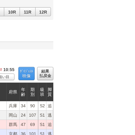
10R
11R
12R
10:55
切
結果
ﾀﾞｲｼﾞｪｽﾄ
映像
払戻金
狙い目
年
期
級
脚
府県
齢
別
班
質
兵庫
34
90
S2
追
岡山
24
107
S1
逃
群馬
47
69
S1
追
京都
36
101
S1
逃