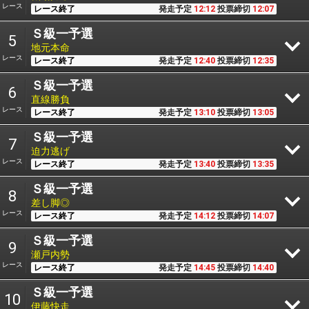
レース
レース終了
発走予定
12:12
投票締切
12:07
Ｓ級一予選
5
地元本命
レース
レース終了
発走予定
12:40
投票締切
12:35
Ｓ級一予選
6
直線勝負
レース
レース終了
発走予定
13:10
投票締切
13:05
Ｓ級一予選
7
迫力逃げ
レース
レース終了
発走予定
13:40
投票締切
13:35
Ｓ級一予選
8
差し脚◎
レース
レース終了
発走予定
14:12
投票締切
14:07
Ｓ級一予選
9
瀬戸内勢
レース
レース終了
発走予定
14:45
投票締切
14:40
Ｓ級一予選
10
伊藤快走