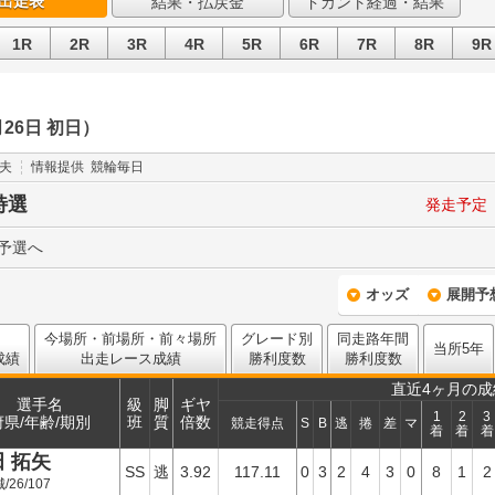
出走表
結果・払戻金
ドカント経過・結果
1R
2R
3R
4R
5R
6R
7R
8R
9R
月26日 初日）
道夫
情報提供
競輪毎日
特選
発走予定
予選へ
オッズ
展開予
今場所・前場所・前々場所
グレード別
同走路年間
当所5年
成績
出走レース成績
勝利度数
勝利度数
直近4ヶ月の成
選手名
級
脚
ギヤ
1
2
3
府県/年齢/期別
班
質
倍数
競走得点
S
B
逃
捲
差
マ
着
着
着
 拓矢
SS
逃
3.92
117.11
0
3
2
4
3
0
8
1
2
26/107