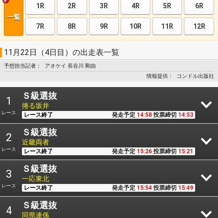
1R
2R
3R
4R
5R
6R
一覧
7R
8R
9R
10R
11R
12R
11月22日（4日目）の出走表一覧
予想担当記者：
アオケイ 長谷川 剛由
情報提供：
コンドル出版社
Ｓ級選抜
1
捲る坂井
レース
レース終了
発走予定
14:58
投票締切
14:53
Ｓ級選抜
2
近畿両者
レース
レース終了
発走予定
15:26
投票締切
15:21
Ｓ級選抜
3
一応東北
レース
レース終了
発走予定
15:54
投票締切
15:49
Ｓ級選抜
4
同県連係