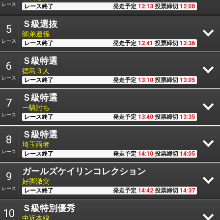
レース
レース終了
発走予定
12:13
投票締切
12:08
Ｓ級選抜
5
師弟連係
レース
レース終了
発走予定
12:41
投票締切
12:36
Ｓ級特選
6
徳島３人
レース
レース終了
発走予定
13:10
投票締切
13:05
Ｓ級特選
7
一騎討ち
レース
レース終了
発走予定
13:40
投票締切
13:35
Ｓ級特選
8
埼玉両者
レース
レース終了
発走予定
14:10
投票締切
14:05
ガールズケイリンコレクション
9
好脚激突
レース
レース終了
発走予定
14:42
投票締切
14:37
Ｓ級特別優秀
10
中近本線