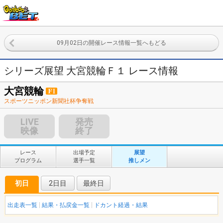
09月02日の開催レース情報一覧へもどる
シリーズ展望 大宮競輪Ｆ１ レース情報
大宮競輪
スポーツニッポン新聞社杯争奪戦
LIVE
発売
映像
終了
レース
出場予定
展望
プログラム
選手一覧
推しメン
初日
2日目
最終日
出走表一覧
結果・払戻金一覧
ドカント経過・結果