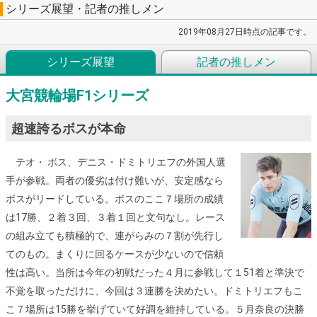
シリーズ展望・記者の推しメン
2019年08月27日時点の記事です。
シリーズ展望
記者の推しメン
大宮競輪場F1シリーズ
超速誇るボスが本命
テオ・ ボス、デニス・ドミトリエフの外国人選
手が参戦。両者の優劣は付け難いが、安定感なら
ボスがリードしている。ボスのここ７場所の成績
は17勝、２着３回、３着１回と文句なし。レース
の組み立ても積極的で、連がらみの７割が先行し
てのもの。まくりに回るケースが少ないので信頼
性は高い。当所は今年の初戦だった４月に参戦して１51着と準決で
不覚を取っただけに、今回は３連勝を決めたい。ドミトリエフもこ
こ７場所は15勝を挙げていて好調を維持している。５月奈良の決勝