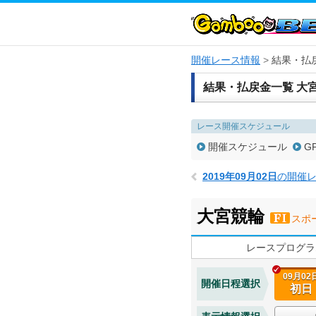
開催レース情報
結果・払
結果・払戻金一覧 大
レース開催スケジュール
開催スケジュール
G
2019年09月02日
の開催
大宮競輪
スポ
レースプログラ
09月02
開催日程選択
初日