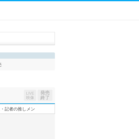
売
発売
LIVE
終了
映像
望・記者の推しメン