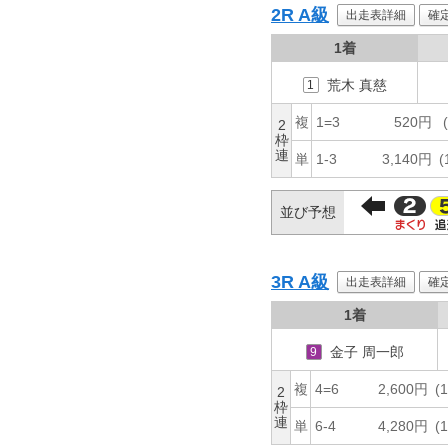
2R
A級
出走表詳細
確
1着
荒木 真慈
1
複
1=3
520円
2
枠
連
単
1-3
3,140円
(
並び予想
3R
A級
出走表詳細
確
1着
金子 周一郎
9
複
4=6
2,600円
(1
2
枠
連
単
6-4
4,280円
(1