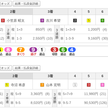
定オッズ
結果・払戻金詳細
2着
3着
4
5
6
小笠原 昭太
吉川 希望
3
9
2
5
6
(2)
複
1=3
850円
(4)
複
1=3=9
1,200円
(4)
2
3
車
連
連
勝
12)
単
1-3
2,550円
(10)
単
1-3-9
9,160円
(30)
定オッズ
結果・払戻金詳細
2着
3着
4
5
6
寺沼 将彦
山本 宏明
5
7
1
3
8
1)
複
5=9
3,360円
(8)
複
5=7=9
11,980円
(21)
2
3
車
連
連
勝
4)
単
9-5
8,020円
(18)
単
9-5-7
90,530円
(126)