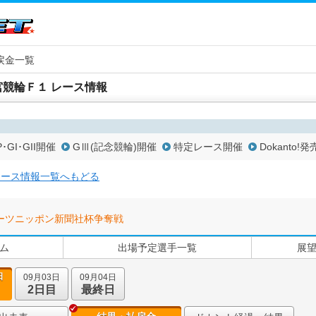
戻金一覧
宮競輪Ｆ１ レース情報
P･GI･GII開催
GⅢ(記念競輪)開催
特定レース開催
Dokanto!発
レース情報一覧へもどる
ーツニッポン新聞社杯争奪戦
ム
出場予定選手一覧
展
日
09月03日
09月04日
2日目
最終日