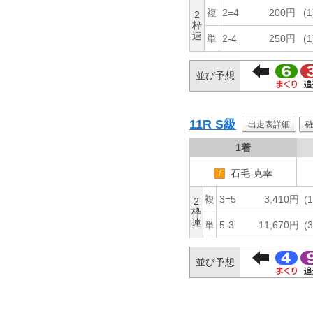
複
2=4
200円
(1
2
枠
連
単
2-4
250円
(1
並び予想
11R
S級
出走表詳細
1着
石毛 克幸
7
複
3=5
3,410円
(1
2
枠
連
単
5-3
11,670円
(3
並び予想