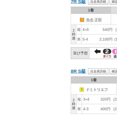
7R
S級
出走表詳細
確
1着
合志 正臣
7
複
4=5
540円
(
2
枠
連
単
5-4
2,100円
(
並び予想
8R
S級
出走表詳細
確
1着
ドミトリエフ
5
複
3=4
320円
(2
2
枠
連
単
4-3
400円
(2