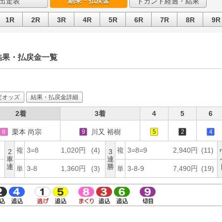
結果・払戻金
出走表
ドカント経過・結果
1R
2R
3R
4R
5R
6R
7R
8R
9R
結果・払戻金一覧
定オッズ
結果・払戻金詳細
2着
3着
4
5
6
栗本 尚宗
川又 裕樹
8
9
5
2
4
複
3=8
1,020円
(4)
複
3=8=9
2,940円
(11)
2
3
車
連
連
勝
単
3-8
1,360円
(3)
単
3-8-9
7,490円
(19)