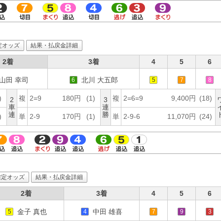
定オッズ
結果・払戻金詳細
2着
3着
4
5
6
山田 幸司
北川 大五郎
6
5
7
8
)
複
2=9
180円
(1)
複
2=6=9
9,400円
(18)
2
3
車
連
連
勝
)
単
2-9
170円
(1)
単
2-9-6
11,070円
(24)
確定オッズ
結果・払戻金詳細
2着
3着
4
5
6
金子 真也
中田 雄喜
5
4
7
9
3