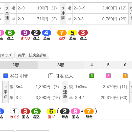
)
複
2=9
190円
(1)
複
2=3=9
3,460円
(12)
2
3
車
連
連
勝
)
単
2-9
710円
(2)
単
2-9-3
10,780円
(29)
定オッズ
結果・払戻金詳細
2着
3着
4
5
6
桶谷 明誉
引地 正人
4
1
6
8
7
複
3=4
1,890円
(7)
複
1=3=4
3,470円
(11)
2
3
車
連
連
勝
単
3-4
3,890円
(15)
単
3-4-1
20,310円
(63)