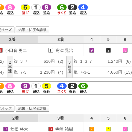
定オッズ
結果・払戻金詳細
2着
3着
4
5
6
小田倉 勇二
高津 晃治
3
1
9
2
8
(2)
複
3=7
610円
(2)
複
1=3=7
1,240円
(6)
2
3
車
連
連
勝
(4)
単
7-3
1,230円
(4)
単
7-3-1
4,660円
(13)
定オッズ
結果・払戻金詳細
2着
3着
4
5
6
笠松 将太
寺崎 祐樹
9
3
7
5
8