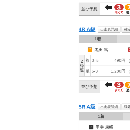
並び予想
4R
A級
出走表詳細
確
1着
黒田 篤
7
複
3=5
490円
2
枠
連
単
5-3
1,280円
並び予想
5R
A級
出走表詳細
確
1着
甲斐 康昭
2