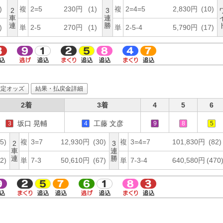
)
複
2=5
230円
(1)
複
2=4=5
2,830円
(10)
2
3
車
連
連
勝
)
単
2-5
270円
(1)
単
2-5-4
5,790円
(17)
確定オッズ
結果・払戻金詳細
2着
3着
4
5
6
坂口 晃輔
工藤 文彦
3
4
9
8
5
5)
複
3=7
12,930円
(30)
複
3=4=7
101,830円
(82)
2
3
車
連
連
勝
2)
単
7-3
50,610円
(67)
単
7-3-4
640,580円
(470