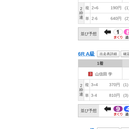
複
2=6
190円
(1
2
枠
連
単
2-6
640円
(2
並び予想
6R
A級
出走表詳細
確
1着
山信田 学
3
複
3=4
370円
(1)
2
枠
連
単
3-4
810円
(3)
並び予想