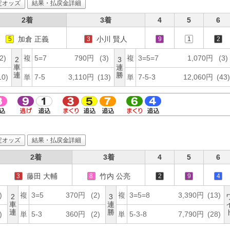
定オッズ
結果・払戻金詳細
2着
3着
4
5
6
加倉 正義
小川 賢人
5
3
9
1
2
2)
複
5=7
790円
(3)
複
3=5=7
1,070円
(3)
2
3
車
連
連
勝
10)
単
7-5
3,110円
(13)
単
7-5-3
12,060円
(43)
定オッズ
結果・払戻金詳細
2着
3着
4
5
6
藤田 大輔
竹内 公亮
3
8
2
9
4
)
複
3=5
370円
(2)
複
3=5=8
3,390円
(13)
2
3
車
連
連
勝
)
単
5-3
360円
(2)
単
5-3-8
7,790円
(28)