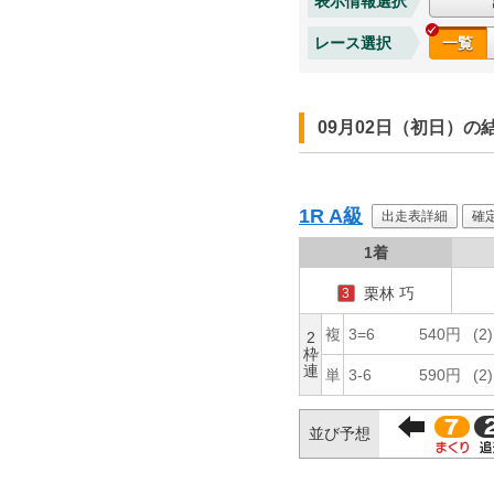
表示情報選択
レース選択
一覧
09月02日（初日）の
1R
A級
出走表詳細
確
1着
栗林 巧
3
複
3=6
540円
(2)
2
枠
連
単
3-6
590円
(2)
並び予想