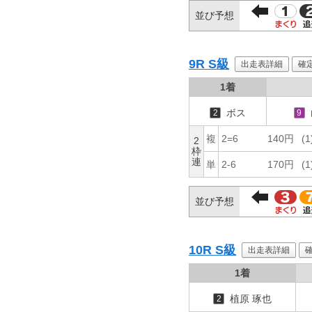
並び予想
9R
S級
出走表詳細
確
1着
ボス
2
9
複
2=6
140円
(1
2
枠
連
単
2-6
170円
(1
並び予想
10R
S級
出走表詳細
1着
植原 琢也
2