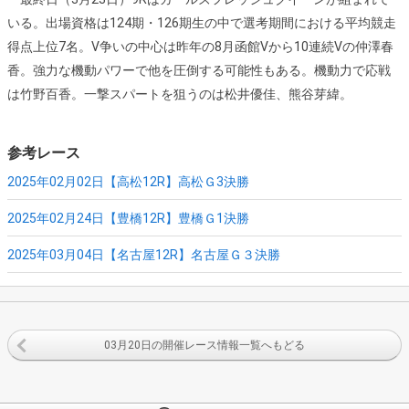
いる。出場資格は124期・126期生の中で選考期間における平均競走
得点上位7名。V争いの中心は昨年の8月函館Vから10連続Vの仲澤春
香。強力な機動パワーで他を圧倒する可能性もある。機動力で応戦
は竹野百香。一撃スパートを狙うのは松井優佳、熊谷芽緯。
参考レース
2025年02月02日【高松12R】
高松Ｇ3決勝
2025年02月24日【豊橋12R】
豊橋Ｇ1決勝
2025年03月04日【名古屋12R】
名古屋Ｇ３決勝
03月20日の開催レース情報一覧へもどる