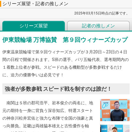
シリーズ展望・記者の推しメン
2025年03月15日時点の記事です。
シリーズ展望
記者の推しメン
伊東競輪場 万博協賛 第９回ウィナーズカップ
伊東温泉競輪場で第９回ウィナーズカップが３月20日～23日の４日
間の日程で開催されます。S班の選手、パリ五輪代表、選考期間内の
１着数上位者が参戦。スピードのある機動型が多数参戦するだけ
に、迫力の優勝争いは必見です！
強者が多数参戦 スピード戦を制すのは誰だ！
南関はＳ班の郡司浩平、岩本俊介の両名に、地
元の期待を一身に背負う深谷知広、特選スタート
の神奈川松井宏佑と強力な布陣で全国の強豪と真
っ向勝負。近畿は両雄脇本雄太と古性優作を軸