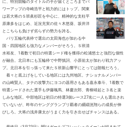
に、特別競輪のタイトルの手が届くところまでパ
ワーアップの寺崎浩平と戦力的にはトップ。関東
は若大将のＳ班眞杉匠を中心に、精神的な支柱平
原康多をはじめ、近況充実の佐々木悠葵、坂井洋
とこちらも負けず劣らずの勢力を誇る。
パリ五輪代表枠で選出の太田海也が加わる中
国・四国地区も強力なメンバーがそろう。Ｓ班清
水裕友、1着数で初日の特選シード権を獲得の松浦悠士と強烈な個性
が融合。北日本にも五輪枠で中野慎詞、小原佑太が加わり戦力アッ
プ。北日本を引っ張って来たＳ班新山響平にとっては朗報だろう。
着々と底上げをしている地区には九州地区。ナショナルメンバー
の山崎賢人、タテの攻撃力にヨコの器用さもある嘉永泰斗、1着数で
特選シードされた選手も伊藤颯馬、林慶次郎、青柳靖起と３名と楽
しみな地区。中部地区は初日の特選3個レース27名に一人も選出され
ていないが、昨年のヤンググランプリ覇者の纐纈洸翔らの成長が伸
びしろ。大将の浅井康太がうまく力を引き出せばチャンスはある。
最終日（3月23日）9Rはガールズフレッシュクイーンが組まれて