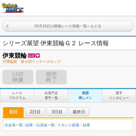
03月20日の開催レース情報一覧へもどる
シリーズ展望 伊東競輪Ｇ２ レース情報
伊東競輪
万博協賛 第９回ウィナーズカップ
LIVE
発売
映像
終了
レース
出場予定
展望
選手
プログラム
選手一覧
推しメン
インタビュー
初日
2日目
3日目
最終日
出走表一覧
結果・払戻金一覧
ドカント経過・結果