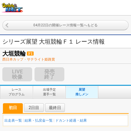
04月22日の開催レース情報一覧へもどる
シリーズ展望 大垣競輪Ｆ１ レース情報
大垣競輪
西日本カップ・サテライト姫路賞
LIVE
発売
映像
終了
レース
出場予定
展望
プログラム
選手一覧
推しメン
初日
2日目
最終日
出走表一覧
結果・払戻金一覧
ドカント経過・結果