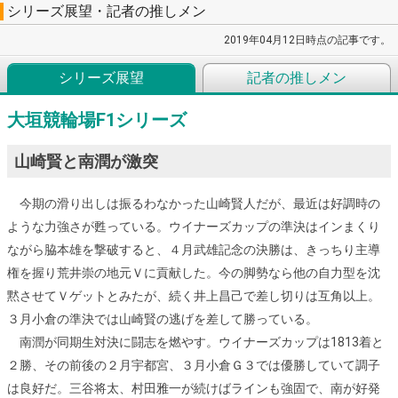
シリーズ展望・記者の推しメン
2019年04月12日時点の記事です。
シリーズ展望
記者の推しメン
大垣競輪場F1シリーズ
山崎賢と南潤が激突
今期の滑り出しは振るわなかった山崎賢人だが、最近は好調時の
ような力強さが甦っている。ウイナーズカップの準決はインまくり
ながら脇本雄を撃破すると、４月武雄記念の決勝は、きっちり主導
権を握り荒井崇の地元Ｖに貢献した。今の脚勢なら他の自力型を沈
黙させてＶゲットとみたが、続く井上昌己で差し切りは互角以上。
３月小倉の準決では山崎賢の逃げを差して勝っている。
南潤が同期生対決に闘志を燃やす。ウイナーズカップは1813着と
２勝、その前後の２月宇都宮、３月小倉Ｇ３では優勝していて調子
は良好だ。三谷将太、村田雅一が続けばラインも強固で、南が好発