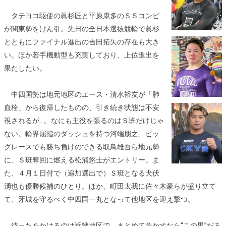
タテヨコ駆使の眞杉匠と平原康多のＳＳコンビ
が関東勢をけん引。先日の全日本選抜競輪で眞杉
とともにファイナル進出の吉田拓矢の存在も大き
い。ほか若手機動型も充実しており、上位進出を
果たしたい。
中四国勢は地元地区のエース・清水裕友が「肺
血栓」から復帰したものの、引き続き状態は不安
視されるが…。なにも主役を張るのはＳ班だけじゃ
ない。輪界屈指のダッシュを持つ河端朋之、ビッ
グレースでも勝ち負けのできる取鳥雄吾ら地元勢
に、Ｓ班奪回に燃える松浦悠士がエントリー。ま
た、４月１日付で（追加選出で）Ｓ班となる犬伏
湧也も優勝候補のひとり。ほか、町田太我に佐々木豪らが盛り立て
て、牙城を守るべく中四国一丸となって他地区を迎え撃つ。
待ったをかけるのは近畿地区で、まとめて負かすなら“この男”だろ