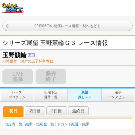
03月06日の開催レース情報一覧へもどる
シリーズ展望 玉野競輪Ｇ３ レース情報
玉野競輪
万博協賛 瀬戸の王子杯争奪戦
LIVE
発売
映像
終了
レース
出場予定
展望
選手
プログラム
選手一覧
推しメン
インタビュー
初日
2日目
3日目
最終日
出走表一覧
結果・払戻金一覧
ドカント経過・結果