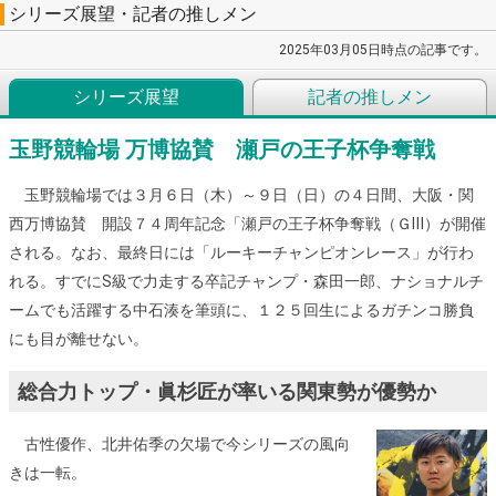
シリーズ展望・記者の推しメン
2025年03月05日時点の記事です。
シリーズ展望
記者の推しメン
玉野競輪場 万博協賛 瀬戸の王子杯争奪戦
玉野競輪場では３月６日（木）～９日（日）の４日間、大阪・関
西万博協賛 開設７４周年記念「瀬戸の王子杯争奪戦（ＧⅢ）が開催
される。なお、最終日には「ルーキーチャンピオンレース」が行わ
れる。すでにS級で力走する卒記チャンプ・森田一郎、ナショナルチ
ームでも活躍する中石湊を筆頭に、１２５回生によるガチンコ勝負
にも目が離せない。
総合力トップ・眞杉匠が率いる関東勢が優勢か
古性優作、北井佑季の欠場で今シリーズの風向
きは一転。