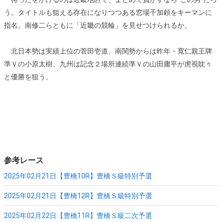
う。タイトルも狙える存在になりつつある窓場千加頼をキーマンに
指名。南修二らともに「近畿の競輪」を見せつけられるか。
北日本勢は実績上位の菅田壱道、南関勢からは昨年・寬仁親王牌
準Ｖの小原太樹、九州は記念２場所連続準Ｖの山田庸平が虎視眈々
と優勝を狙う。
参考レース
2025年02月21日【豊橋10R】
豊橋Ｓ級特別予選
2025年02月21日【豊橋12R】
豊橋Ｓ級特別予選
2025年02月22日【豊橋11R】
豊橋Ｓ級二次予選