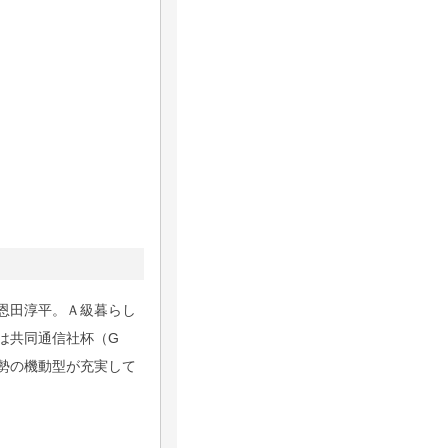
恩田淳平。Ａ級暮らし
は共同通信社杯（G
勢の機動型が充実して