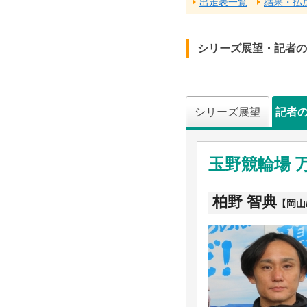
出走表一覧
結果・払
シリーズ展望・記者の
シリーズ展望
記者
玉野競輪場 
柏野 智典
【岡山/