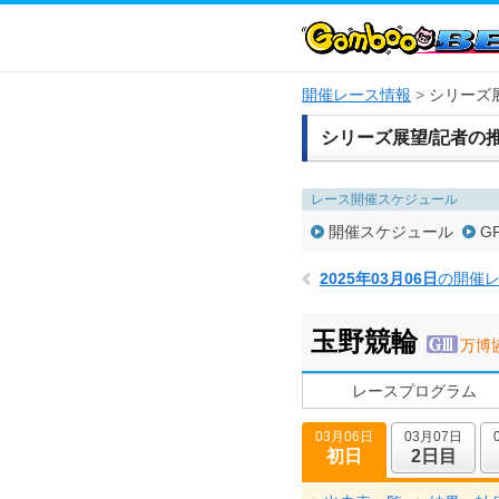
開催レース情報
シリーズ
シリーズ展望/記者の推
レース開催スケジュール
開催スケジュール
G
2025年03月06日
の開催
玉野競輪
万博
レースプログラム
03月06日
03月07日
初日
2日目