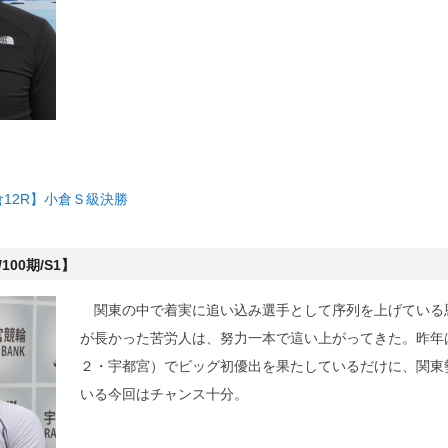
倉12R】
小倉Ｓ級決勝
100期/S1】
関東の中で着実に追い込み選手として序列を上げている
が長かった苦労人は、努力一本で這い上がってきた。昨年
２・宇都宮）でビッグ初優出を果たしているだけに、関東
いる今回はチャンス十分。