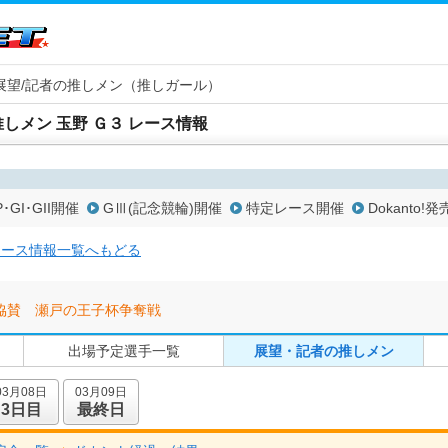
展望/記者の推しメン（推しガール）
しメン 玉野 Ｇ３ レース情報
P･GI･GII開催
GⅢ(記念競輪)開催
特定レース開催
Dokanto!発
レース情報一覧へもどる
協賛 瀬戸の王子杯争奪戦
出場予定選手一覧
展望・記者の推しメン
03月08日
03月09日
3日目
最終日