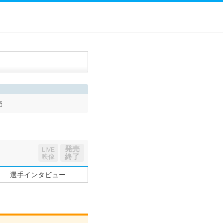
売
発売
LIVE
終了
映像
選手インタビュー