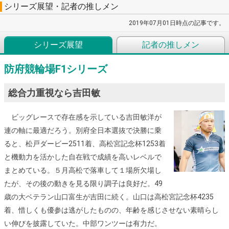
シリーズ展望・記者の推しメン
2019年07月01日時点の記事です。
シリーズ展望
記者の推しメン
防府競輪場F1シリーズ
総合力重視なら吉田敏
ビッグレースで存在感を示している吉田敏洋が
連の軸に最適だろう。別府全日本選抜で決勝に乗
ると、松戸ダービー2511着、高松宮記念杯1253着
と機動力を活かした自在戦で成績を高いレベルで
まとめている。５月高松で落車して１場所欠場し
たが、その後の動きを見る限り調子は良好だ。49
歳の大ベテラン山口富生が吉田に続く。山口は高松宮記念杯4235
着、惜しくも優参は逃がしたものの、年齢を感じさせない素晴らし
い伸びを披露していた。中部ワンツーは有力だ。