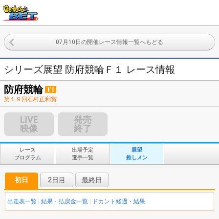
07月10日の開催レース情報一覧へもどる
シリーズ展望 防府競輪Ｆ１ レース情報
防府競輪
第１９回石村正利賞
LIVE
発売
映像
終了
レース
出場予定
展望
プログラム
選手一覧
推しメン
初日
2日目
最終日
出走表一覧
結果・払戻金一覧
ドカント経過・結果