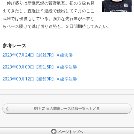
伸び盛りは新進気鋭の菅野航基。初のＳ級も見
えてきたし、直近は９連続で優出して７月のここ
武雄では優勝もしている。強力な先行屋が不在な
らペース駆けで逃げ切り連発も。３日間期待してみたい。
参考レース
2023年07月24日【武雄7R】
Ａ級決勝
2023年09月09日【高知5R】
Ａ級準決勝
2023年09月12日【函館9R】
Ａ級準決勝
09月21日の開催レース情報一覧へもどる
ページトップへ