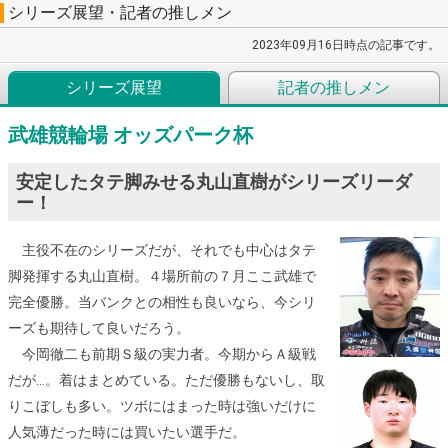
シリーズ展望・記者の推しメン
2023年09月16日時点の記事です。
シリーズ展望
記者の推しメン
武雄競輪場 オッズパーク杯
安定したタテ脚みせる丸山直樹がシリーズリーダ
ー！
主役不在のシリーズだが、それでも中心はタテ
脚発揮する丸山直樹。４場所前の７月ここ武雄で
完全優勝。当バンクとの相性も良いなら、今シリ
ーズも期待して良いだろう。
今岡徹二も前期Ｓ級の実力者。今期からＡ級戦
だが…。着はまとめている。ただ優勝もないし、取
りこぼしも多い。ツボにはまった時は強いだけに
人気薄だった時には買いたい選手だ。