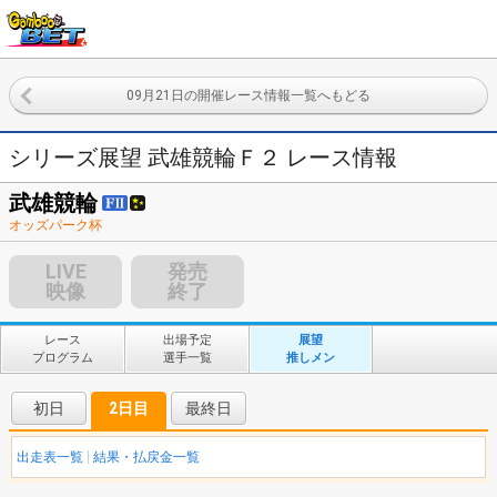
09月21日の開催レース情報一覧へもどる
シリーズ展望 武雄競輪Ｆ２ レース情報
武雄競輪
オッズパーク杯
LIVE
発売
映像
終了
レース
出場予定
展望
プログラム
選手一覧
推しメン
初日
2日目
最終日
出走表一覧
結果・払戻金一覧