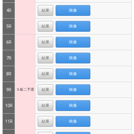
4R
結果
映像
5R
結果
映像
6R
結果
映像
7R
結果
映像
8R
結果
映像
9R
Ｓ級二予選
結果
映像
10R
結果
映像
11R
結果
映像