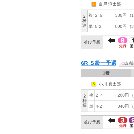
白戸 淳太郎
7
複
2=5
330円
(1
2
枠
連
単
5-2
800円
(3
並び予想
6R
Ｓ級一予選
出走表
1着
小川 真太郎
5
複
2=4
200円
(
2
枠
連
単
4-2
340円
(
並び予想