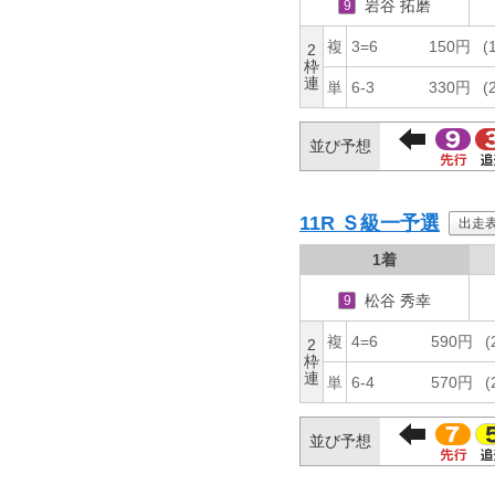
岩谷 拓磨
9
複
3=6
150円
(
2
枠
連
単
6-3
330円
(
並び予想
11R
Ｓ級一予選
出走
1着
松谷 秀幸
9
複
4=6
590円
(
2
枠
連
単
6-4
570円
(
並び予想