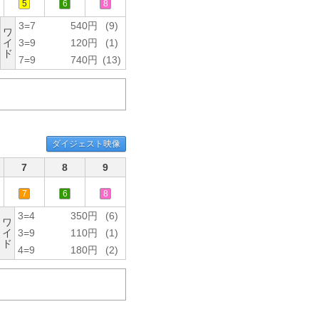
5
6
8
3=7
540円
(9)
ワ
イ
3=9
120円
(1)
ド
7=9
740円
(13)
ダイジェスト映像
7
8
9
7
6
8
3=4
350円
(6)
ワ
イ
3=9
110円
(1)
ド
4=9
180円
(2)