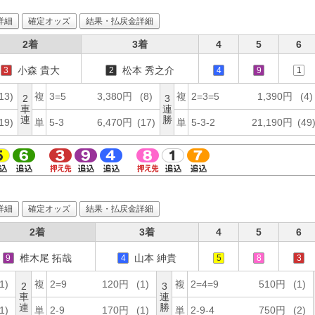
詳細
確定オッズ
結果・払戻金詳細
2着
3着
4
5
6
小森 貴大
松本 秀之介
3
2
4
9
1
13)
複
3=5
3,380円
(8)
複
2=3=5
1,390円
(4)
2
3
車
連
連
勝
19)
単
5-3
6,470円
(17)
単
5-3-2
21,190円
(49
詳細
確定オッズ
結果・払戻金詳細
2着
3着
4
5
6
椎木尾 拓哉
山本 紳貴
9
4
5
8
3
1)
複
2=9
120円
(1)
複
2=4=9
510円
(1)
2
3
車
連
連
勝
1)
単
2-9
170円
(1)
単
2-9-4
750円
(2)