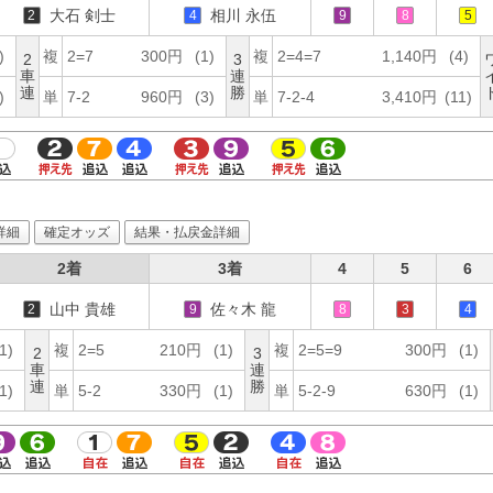
大石 剣士
相川 永伍
2
4
9
8
5
)
複
2=7
300円
(1)
複
2=4=7
1,140円
(4)
2
3
車
連
連
勝
)
単
7-2
960円
(3)
単
7-2-4
3,410円
(11)
詳細
確定オッズ
結果・払戻金詳細
2着
3着
4
5
6
山中 貴雄
佐々木 龍
2
9
8
3
4
1)
複
2=5
210円
(1)
複
2=5=9
300円
(1)
2
3
車
連
連
勝
1)
単
5-2
330円
(1)
単
5-2-9
630円
(1)