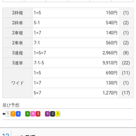
2枠複
1=5
150円
(1)
2枠単
5-1
540円
(2)
2車複
1=7
140円
(1)
2車単
7-1
560円
(2)
3連複
1=5=7
2,960円
(8)
3連単
7-1-5
9,910円
(22)
1=5
690円
(11)
ワイド
1=7
130円
(1)
5=7
1,270円
(17)
並び予想
1
7
4
6
8
3
9
2
5