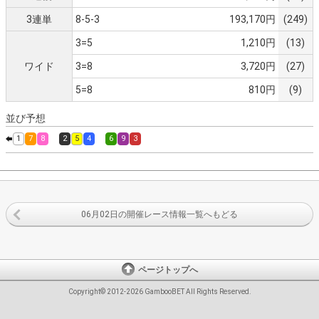
3連単
8-5-3
193,170円
(249)
3=5
1,210円
(13)
ワイド
3=8
3,720円
(27)
5=8
810円
(9)
並び予想
1
7
8
2
5
4
6
9
3
06月02日の開催レース情報一覧へもどる
ページトップへ
Copyright© 2012-2026 GambooBET All Rights Reserved.