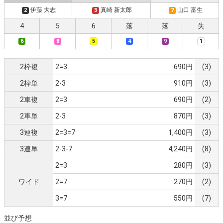
伊藤 大志
真崎 新太郎
山口 富生
2
3
7
4
5
6
落
落
失
6
8
5
4
9
1
2枠複
2=3
690円
(3)
2枠単
2-3
910円
(3)
2車複
2=3
690円
(2)
2車単
2-3
870円
(3)
3連複
2=3=7
1,400円
(3)
3連単
2-3-7
4,240円
(8)
2=3
280円
(3)
ワイド
2=7
270円
(2)
3=7
550円
(7)
並び予想