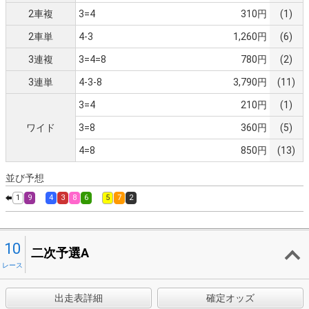
2車複
3=4
310円
(1)
2車単
4-3
1,260円
(6)
3連複
3=4=8
780円
(2)
3連単
4-3-8
3,790円
(11)
3=4
210円
(1)
ワイド
3=8
360円
(5)
4=8
850円
(13)
並び予想
1
9
4
3
8
6
5
7
2
10
二次予選A
レース
出走表詳細
確定オッズ