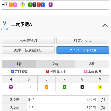
1
7
8
5
6
2
3
4
9
9
二次予選A
レース
出走表詳細
確定オッズ
結果・払戻金詳細
ダイジェスト映像
1着
2着
3着
野口 裕史
和田 健太郎
近藤 俊明
4
3
8
4
5
6
7
8
9
9
1
7
6
2
5
2枠複
3=4
220円
(1)
2枠単
4-3
670円
(3)