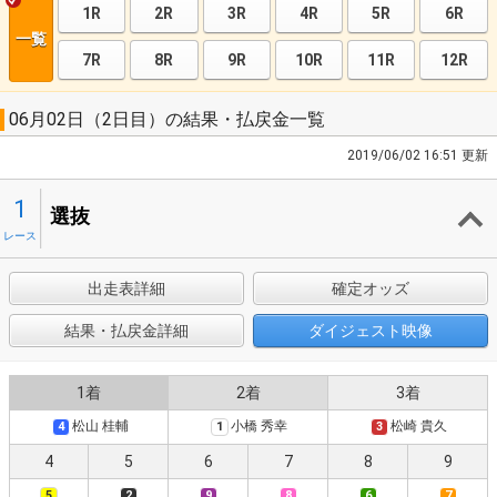
1R
2R
3R
4R
5R
6R
一覧
7R
8R
9R
10R
11R
12R
06月02日（2日目）の結果・払戻金一覧
2019/06/02 16:51 更新
1
選抜
レース
出走表詳細
確定オッズ
結果・払戻金詳細
ダイジェスト映像
1着
2着
3着
松山 桂輔
小橋 秀幸
松崎 貴久
4
1
3
4
5
6
7
8
9
5
2
9
8
6
7