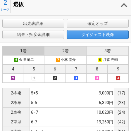
2
選抜
レース
出走表詳細
確定オッズ
結果・払戻金詳細
ダイジェスト映像
1着
2着
3着
金澤 竜二
小林 圭介
月森 亮輔
6
7
5
4
5
6
7
8
9
9
1
2
4
8
3
2枠複
5=5
9,000円
(17)
2枠単
5-5
6,390円
(23)
2車複
6=7
10,020円
(24)
2車単
6-7
19,260円
(42)