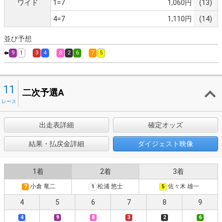
ワイド
1=7
1,060円
(13)
4=7
1,110円
(14)
並び予想
9
1
3
4
8
2
6
7
5
11
二次予選A
レース
出走表詳細
確定オッズ
結果・払戻金詳細
ダイジェスト映像
1着
2着
3着
小倉 竜二
松浦 悠士
佐々木 雄一
7
1
5
4
5
6
7
8
9
4
9
8
3
2
6