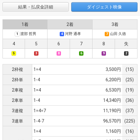
結果・払戻金詳細
ダイジェスト映像
1着
2着
3着
渡部 哲男
河野 通孝
山田 久徳
1
4
7
4
5
6
7
8
失
5
3
8
6
9
2
2枠複
1=4
3,500円
(15)
2枠単
1-4
6,200円
(25)
2車複
1=4
6,530円
(19)
2車単
1-4
14,340円
(36)
3連複
1=4=7
11,190円
(37)
3連単
1-4-7
96,570円
(225)
1=4
1,160円
(16)