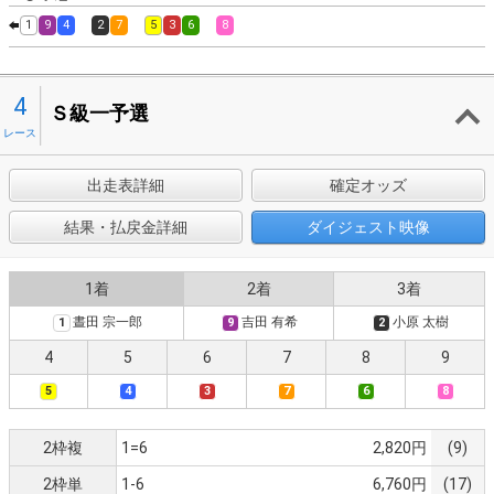
1
9
4
2
7
5
3
6
8
4
Ｓ級一予選
レース
出走表詳細
確定オッズ
結果・払戻金詳細
ダイジェスト映像
1着
2着
3着
晝田 宗一郎
吉田 有希
小原 太樹
1
9
2
4
5
6
7
8
9
5
4
3
7
6
8
2枠複
1=6
2,820円
(9)
2枠単
1-6
6,760円
(17)