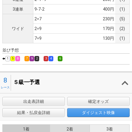
3連単
9-7-2
400円
(1)
2=7
230円
(5)
ワイド
2=9
170円
(2)
7=9
130円
(1)
並び予想
1
5
8
7
9
2
3
4
6
8
Ｓ級一予選
レース
出走表詳細
確定オッズ
結果・払戻金詳細
ダイジェスト映像
1着
2着
3着