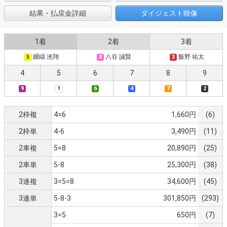
結果・払戻金詳細
ダイジェスト映像
1着
2着
3着
纐纈 洸翔
八谷 誠賢
飯野 祐太
5
8
3
4
5
6
7
8
9
9
1
6
4
7
2
2枠複
4=6
1,660円
(6)
2枠単
4-6
3,490円
(11)
2車複
5=8
20,890円
(25)
2車単
5-8
25,300円
(38)
3連複
3=5=8
34,600円
(45)
3連単
5-8-3
301,850円
(293)
3=5
650円
(7)