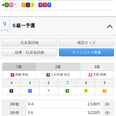
6
8
1
7
2
5
9
3
4
9
Ｓ級一予選
レース
出走表詳細
確定オッズ
結果・払戻金詳細
ダイジェスト映像
1着
2着
3着
高橋 和也
八日市屋 浩之
天田 裕輝
3
9
8
4
5
6
7
8
9
2
4
1
6
5
7
2枠複
3=6
2,540円
(6)
2枠単
3-6
3,220円
(6)