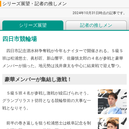
シリーズ展望・記者の推しメン
2024年10月31日時点の記事です。
シリーズ展望
記者の推しメン
四日市競輪場
四日市記念泗水杯争奪戦が今年もナイターで開催される。Ｓ級Ｓ
班は松浦悠士、眞杉匠、新山響平、佐藤慎太郎の４名が参戦と豪華
メンバーが揃った。地元勢は浅井康太を中心に結束戦で迎え撃つ。
豪華メンバーが集結し激戦！
Ｓ級Ｓ班４名が参戦し激戦が繰広げられそう。
グランプリラスト切符となる競輪祭前の大事な一
戦となりそう。
前半の巻き返しを狙う松浦悠士は岐阜記念を制