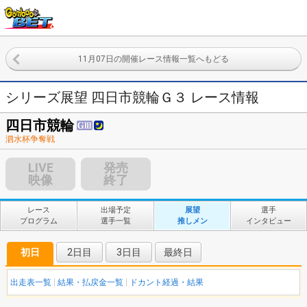
11月07日の開催レース情報一覧へもどる
シリーズ展望 四日市競輪Ｇ３ レース情報
四日市競輪
泗水杯争奪戦
LIVE
発売
映像
終了
レース
出場予定
展望
選手
プログラム
選手一覧
推しメン
インタビュー
初日
2日目
3日目
最終日
出走表一覧
結果・払戻金一覧
ドカント経過・結果