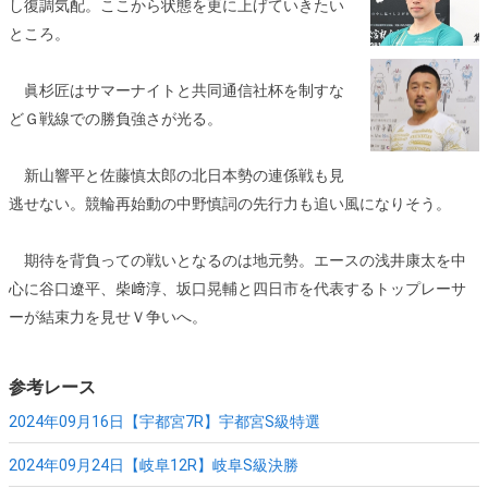
し復調気配。ここから状態を更に上げていきたい
ところ。
眞杉匠はサマーナイトと共同通信社杯を制すな
どＧ戦線での勝負強さが光る。
新山響平と佐藤慎太郎の北日本勢の連係戦も見
逃せない。競輪再始動の中野慎詞の先行力も追い風になりそう。
期待を背負っての戦いとなるのは地元勢。エースの浅井康太を中
心に谷口遼平、柴﨑淳、坂口晃輔と四日市を代表するトップレーサ
ーが結束力を見せＶ争いへ。
参考レース
2024年09月16日【宇都宮7R】
宇都宮S級特選
2024年09月24日【岐阜12R】
岐阜S級決勝