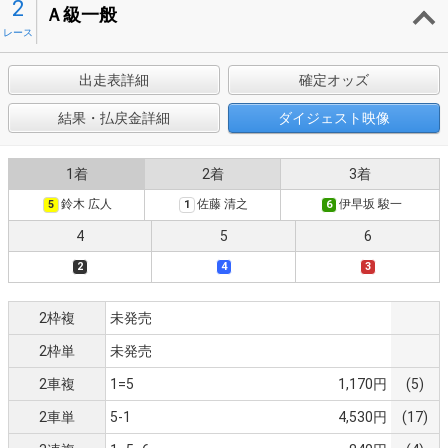
2
Ａ級一般
レース
出走表詳細
確定オッズ
結果・払戻金詳細
ダイジェスト映像
1着
2着
3着
鈴木 広人
佐藤 清之
伊早坂 駿一
5
1
6
4
5
6
2
4
3
2枠複
未発売
2枠単
未発売
2車複
1=5
1,170円
(5)
2車単
5-1
4,530円
(17)