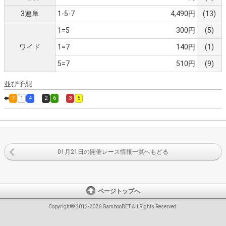
3連単
1-5-7
4,490円
(13)
1=5
300円
(5)
ワイド
1=7
140円
(1)
5=7
510円
(9)
並び予想
7
1
4
2
6
3
5
01月21日の開催レース情報一覧へもどる
ページトップへ
Copyright© 2012-2026 GambooBET All Rights Reserved.