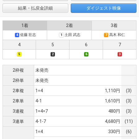
結果・払戻金詳細
ダイジェスト映像
1着
2着
3着
佐藤 壮志
土田 武志
高木 和仁
4
1
7
4
5
6
7
5
2
6
3
2枠複
未発売
2枠単
未発売
2車複
1=4
1,110円
(3)
2車単
4-1
1,610円
(3)
3連複
1=4=7
480円
(3)
3連単
4-1-7
4,680円
(11)
1=4
330円
(6)