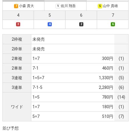
小森 貴大
佐川 翔吾
山中 貴雄
7
1
5
4
5
6
7
3
4
2
6
2枠複
未発売
2枠単
未発売
2車複
1=7
300円
(1)
2車単
7-1
460円
(1)
3連複
1=5=7
1,330円
(5)
3連単
7-1-5
2,280円
(6)
1=5
780円
(14)
ワイド
1=7
180円
(1)
5=7
510円
(7)
並び予想