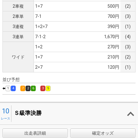
2車複
1=7
500円
(2)
2車単
7-1
700円
(3)
3連複
1=2=7
390円
(1)
3連単
7-1-2
1,670円
(4)
1=2
270円
(3)
ワイド
1=7
210円
(2)
2=7
120円
(1)
並び予想
1
4
7
2
6
3
5
10
Ｓ級準決勝
レース
出走表詳細
確定オッズ