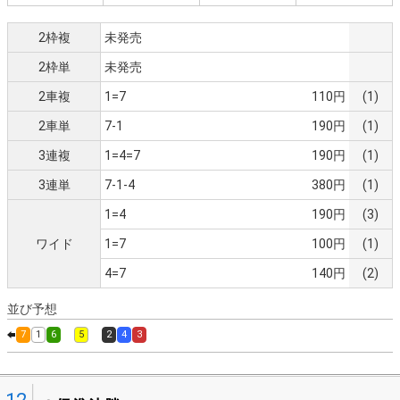
2枠複
未発売
2枠単
未発売
2車複
1=7
110円
(1)
2車単
7-1
190円
(1)
3連複
1=4=7
190円
(1)
3連単
7-1-4
380円
(1)
1=4
190円
(3)
ワイド
1=7
100円
(1)
4=7
140円
(2)
並び予想
7
1
6
5
2
4
3