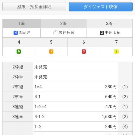
結果・払戻金詳細
ダイジェスト映像
1着
2着
3着
園田 匠
岩谷 拓磨
中井 太祐
4
1
2
4
5
6
7
6
7
3
5
2枠複
未発売
2枠単
未発売
2車複
1=4
380円
(1)
2車単
4-1
640円
(2)
3連複
1=2=4
470円
(1)
3連単
4-1-2
1,630円
(2)
1=2
240円
(4)