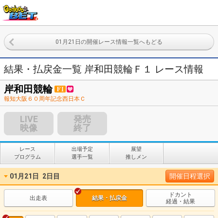
01月21日の開催レース情報一覧へもどる
結果・払戻金一覧 岸和田競輪Ｆ１ レース情報
岸和田競輪
報知大阪６０周年記念西日本Ｃ
LIVE
発売
映像
終了
レース
出場予定
展望
プログラム
選手一覧
推しメン
01月21日
2日目
開催日程選択
ドカント
出走表
結果・払戻金
経過・結果