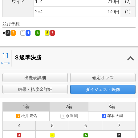
ワイド
1=4
210円
(2)
2=4
140円
(1)
並び予想
2
7
1
4
6
5
3
11
Ｓ級準決勝
レース
出走表詳細
確定オッズ
結果・払戻金詳細
ダイジェスト映像
1着
2着
3着
松井 宏佑
永澤 剛
塚本 大樹
7
1
4
4
5
6
7
3
5
6
2