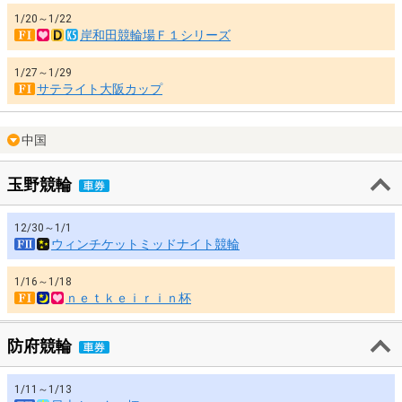
1/20～1/22
岸和田競輪場Ｆ１シリーズ
1/27～1/29
サテライト大阪カップ
中国
玉野競輪
12/30～1/1
ウィンチケットミッドナイト競輪
1/16～1/18
ｎｅｔｋｅｉｒｉｎ杯
防府競輪
1/11～1/13