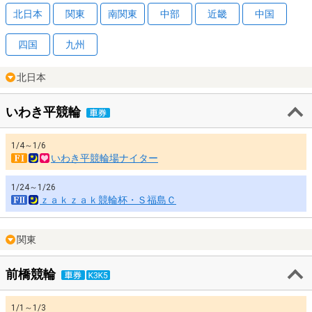
北日本
関東
南関東
中部
近畿
中国
四国
九州
北日本
いわき平競輪
1/4～1/6
いわき平競輪場ナイター
1/24～1/26
ｚａｋｚａｋ競輪杯・Ｓ福島Ｃ
関東
前橋競輪
1/1～1/3