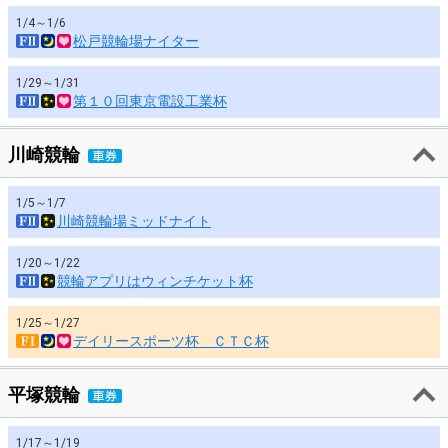
1/4～1/6
松戸競輪場ナイター
1/29～1/31
第１０回東京電設工業杯
川崎競輪
1/5～1/7
川崎競輪場ミッドナイト
1/20～1/22
競輪アプリはウィンチケット杯
1/25～1/27
デイリースポーツ杯 ＣＴＣ杯
平塚競輪
1/17～1/19