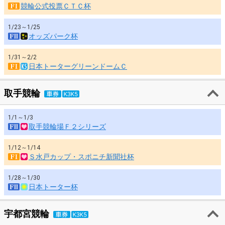
競輪公式投票ＣＴＣ杯
1/23～1/25
オッズパーク杯
1/31～2/2
日本トーターグリーンドームＣ
取手競輪
1/1～1/3
取手競輪場Ｆ２シリーズ
1/12～1/14
Ｓ水戸カップ・スポニチ新聞社杯
1/28～1/30
日本トーター杯
宇都宮競輪