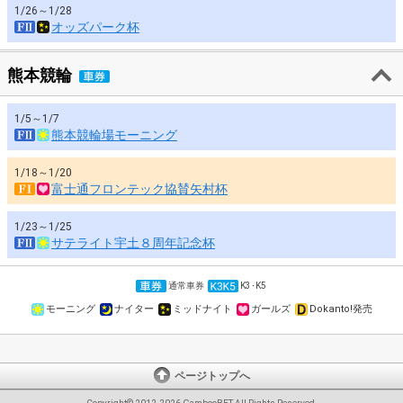
1/26～1/28
オッズパーク杯
熊本競輪
1/5～1/7
熊本競輪場モーニング
1/18～1/20
富士通フロンテック協賛矢村杯
1/23～1/25
サテライト宇土８周年記念杯
通常車券
K3･K5
モーニング
ナイター
ミッドナイト
ガールズ
Dokanto!発売
ページトップへ