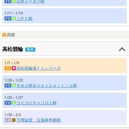
日本トーター杯
1/17～1/19
ＪＰＦ杯
四国
高松競輪
1/7～1/9
高松競輪場Ｆ１シリーズ
1/20～1/22
ＲＮＣ杯＆ｎｅｔｋｅｉｒｉｎ杯
1/25～1/27
コイコイチャリロト杯
1/30～2/2
万博協賛 玉藻杯争覇戦