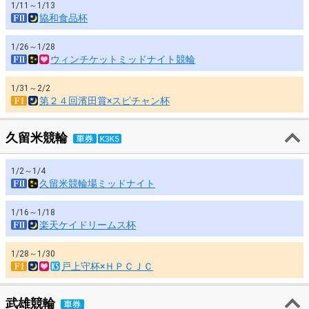
1/11～1/13
協和食品杯
1/26～1/28
ウィンチケットミッドナイト競輪
1/31～2/2
第２４回濱田賞×スピチャン杯
久留米競輪
1/2～1/4
久留米競輪場ミッドナイト
1/16～1/18
楽天ケイドリームス杯
1/28～1/30
戸上守杯×ＨＰＣＪＣ
武雄競輪