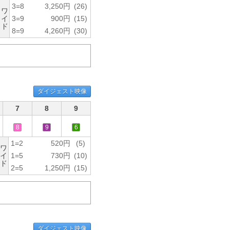
3=8
3,250円
(26)
ワ
イ
3=9
900円
(15)
ド
8=9
4,260円
(30)
ダイジェスト映像
7
8
9
8
9
6
1=2
520円
(5)
ワ
イ
1=5
730円
(10)
ド
2=5
1,250円
(15)
ダイジェスト映像