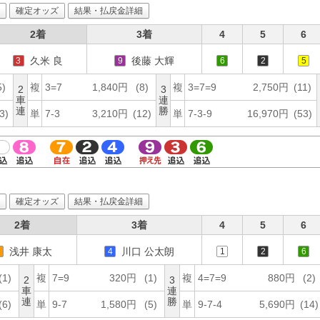
確定オッズ
結果・払戻金詳細
2着
3着
4
5
6
久米 良
後藤 大輝
3
9
6
2
5
5)
複
3=7
1,840円
(8)
複
3=7=9
2,750円
(11)
2
3
車
連
連
勝
3)
単
7-3
3,210円
(12)
単
7-3-9
16,970円
(53)
確定オッズ
結果・払戻金詳細
2着
3着
4
5
6
浅井 康太
川口 公太朗
7
4
1
2
6
(1)
複
7=9
320円
(1)
複
4=7=9
880円
(2)
2
3
車
連
連
勝
(6)
単
9-7
1,580円
(5)
単
9-7-4
5,690円
(14)