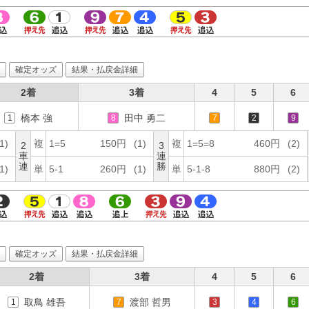
確定オッズ
結果・払戻金詳細
2着
3着
4
5
6
橋本 強
田中 勇二
1
8
7
2
9
1)
複
1=5
150円
(1)
複
1=5=8
460円
(2)
2
3
車
連
連
勝
1)
単
5-1
260円
(1)
単
5-1-8
880円
(2)
確定オッズ
結果・払戻金詳細
2着
3着
4
5
6
取鳥 雄吾
渡部 哲男
1
7
3
4
6