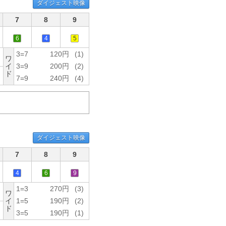
ダイジェスト映像
7
8
9
6
4
5
3=7
120円
(1)
ワ
イ
3=9
200円
(2)
ド
7=9
240円
(4)
ダイジェスト映像
7
8
9
4
6
9
1=3
270円
(3)
ワ
イ
1=5
190円
(2)
ド
3=5
190円
(1)