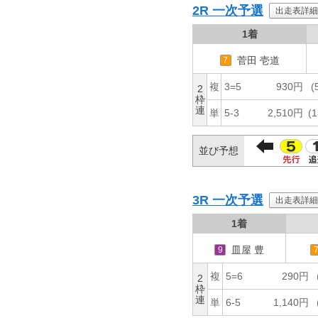
2R
一次予選
出走表詳細
1着
菅田 壱道
7
複
3=5
930円
(
2
枠
連
単
5-3
2,510円
(1
並び予想
3R
一次予選
出走表詳細
1着
皿屋 豊
9
複
5=6
290円
2
枠
連
単
6-5
1,140円