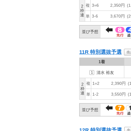
複
3=6
2,350円
(1
2
枠
連
単
3-6
3,670円
(2
並び予想
11R
特別選抜予選
出
1着
清水 裕友
1
複
1=2
2,390円
(
2
枠
連
単
1-2
3,550円
(
並び予想
12R
特別選抜予選
出