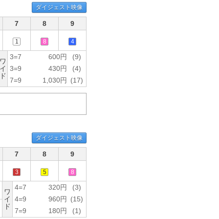
ダイジェスト映像
7
8
9
1
8
4
3=7
600円
(9)
ワ
イ
3=9
430円
(4)
ド
7=9
1,030円
(17)
ダイジェスト映像
7
8
9
3
5
8
4=7
320円
(3)
ワ
イ
4=9
960円
(15)
ド
7=9
180円
(1)