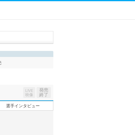
売
発売
LIVE
終了
映像
選手インタビュー