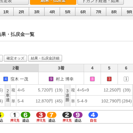
結果・払戻金
出走表
ドカント経過・結果
1R
2R
3R
4R
5R
6R
7R
8R
9R
結果・払戻金一覧
確定オッズ
結果・払戻金詳細
2着
3着
4
5
6
窪木 一茂
村上 博幸
4
9
8
3
1
6)
複
4=5
5,720円
(19)
複
4=5=9
12,250円
(39)
2
3
車
連
連
勝
4)
単
5-4
12,870円
(45)
単
5-4-9
102,790円
(284)