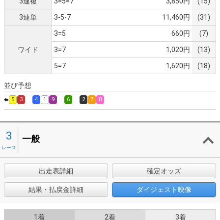
3連複
3=5=7
3,850円
(15)
3連単
3-5-7
11,460円
(31)
3=5
660円
(7)
ワイド
3=7
1,020円
(13)
5=7
1,620円
(18)
並び予想
5
3
4
1
9
6
2
7
8
3
一般
レース
出走表詳細
確定オッズ
結果・払戻金詳細
ダイジェスト映像
1着
2着
3着