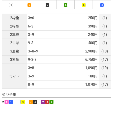
1
7
2
6
5
4
2枠複
3=6
250円
(1)
2枠単
6-3
390円
(1)
2車複
3=9
240円
(1)
2車単
9-3
400円
(1)
3連複
3=8=9
2,900円
(10)
3連単
9-3-8
6,750円
(17)
3=8
1,090円
(19)
ワイド
3=9
180円
(1)
8=9
1,070円
(17)
並び予想
8
4
1
5
7
2
9
3
6