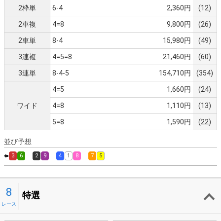
2枠単
6-4
2,360円
(12)
2車複
4=8
9,800円
(26)
2車単
8-4
15,980円
(49)
3連複
4=5=8
21,460円
(60)
3連単
8-4-5
154,710円
(354)
4=5
1,660円
(24)
ワイド
4=8
1,110円
(13)
5=8
1,590円
(22)
並び予想
3
6
2
9
4
1
8
7
5
8
特選
レース