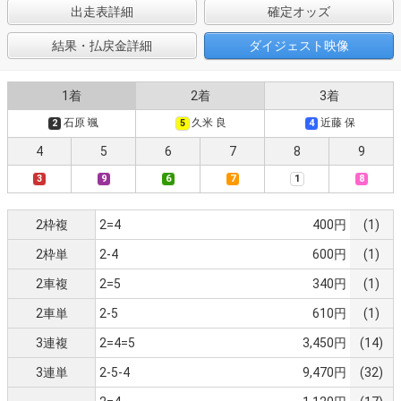
出走表詳細
確定オッズ
結果・払戻金詳細
ダイジェスト映像
1着
2着
3着
石原 颯
久米 良
近藤 保
2
5
4
4
5
6
7
8
9
3
9
6
7
1
8
2枠複
2=4
400円
(1)
2枠単
2-4
600円
(1)
2車複
2=5
340円
(1)
2車単
2-5
610円
(1)
3連複
2=4=5
3,450円
(14)
3連単
2-5-4
9,470円
(32)