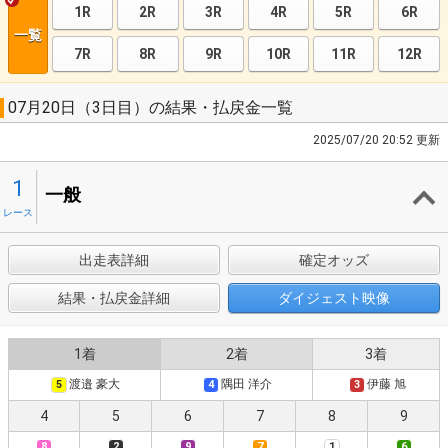
1R
2R
3R
4R
5R
6R
一覧
7R
8R
9R
10R
11R
12R
07月20日（3日目）の結果・払戻金一覧
2025/07/20 20:52 更新
1
一般
レース
出走表詳細
確定オッズ
結果・払戻金詳細
ダイジェスト映像
1着
2着
3着
渡邉 豪大
隅田 洋介
伊藤 旭
5
4
3
4
5
6
7
8
9
8
2
9
7
1
6