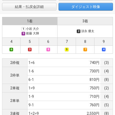
結果・払戻金詳細
ダイジェスト映像
1着
3着
小岩 大介
1
須永 優太
2
後藤 大輝
9
4
5
6
7
8
9
6
3
8
5
7
4
2枠複
1=6
740円
(3)
1-6
730円
(4)
2枠単
6-1
810円
(8)
2車複
1=9
750円
(2)
1-9
710円
(4)
2車単
9-1
760円
(5)
3連複
1=2=9
2,550円
(8)