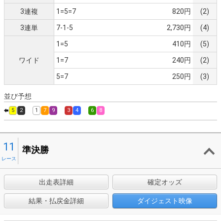
3連複
1=5=7
820円
(2)
3連単
7-1-5
2,730円
(4)
1=5
410円
(5)
ワイド
1=7
240円
(2)
5=7
250円
(3)
並び予想
5
2
1
7
9
3
4
6
8
11
準決勝
レース
出走表詳細
確定オッズ
結果・払戻金詳細
ダイジェスト映像