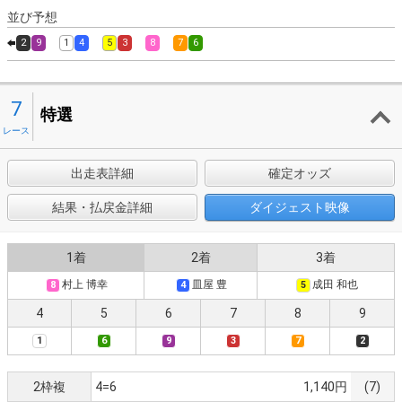
並び予想
2
9
1
4
5
3
8
7
6
7
特選
レース
出走表詳細
確定オッズ
結果・払戻金詳細
ダイジェスト映像
1着
2着
3着
村上 博幸
皿屋 豊
成田 和也
8
4
5
4
5
6
7
8
9
1
6
9
3
7
2
2枠複
4=6
1,140円
(7)