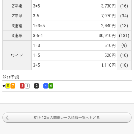
2車複
3=5
3,730円
(16)
2車単
3-5
7,970円
(34)
3連複
1=3=5
2,440円
(13)
3連単
3-5-1
30,910円
(131)
1=3
510円
(9)
ワイド
1=5
520円
(10)
3=5
1,110円
(18)
並び予想
5
7
3
1
2
4
6
01月12日の開催レース情報一覧へもどる