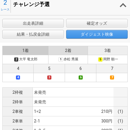
2
チャレンジ予選
レース
出走表詳細
確定オッズ
結果・払戻金詳細
ダイジェスト映像
1着
2着
3着
大平 竜太郎
赤松 秀展
岡野 順一
2
1
5
4
5
6
7
4
3
6
7
2枠複
未発売
2枠単
未発売
2車複
1=2
210円
(1)
2車単
2-1
300円
(1)