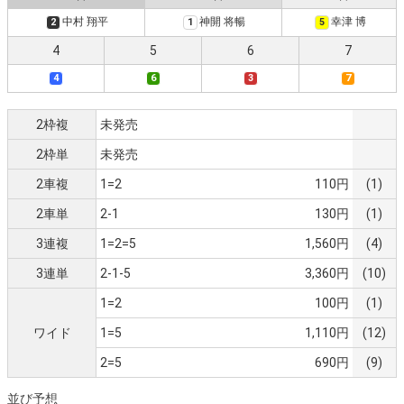
中村 翔平
神開 将暢
幸津 博
2
1
5
4
5
6
7
4
6
3
7
2枠複
未発売
2枠単
未発売
2車複
1=2
110円
(1)
2車単
2-1
130円
(1)
3連複
1=2=5
1,560円
(4)
3連単
2-1-5
3,360円
(10)
1=2
100円
(1)
ワイド
1=5
1,110円
(12)
2=5
690円
(9)
並び予想