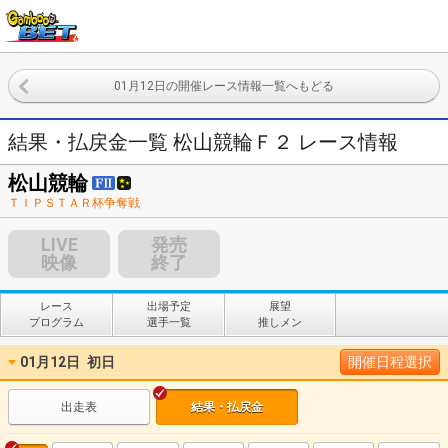
01月12日の開催レース情報一覧へもどる
結果・払戻金一覧 松山競輪Ｆ２ レース情報
松山競輪
ＴＩＰＳＴＡＲ杯争奪戦
LIVE
発売
映像
終了
レース
出場予定
展望
プログラム
選手一覧
推しメン
01月12日
初日
開催日程選択
出走表
結果・払戻金