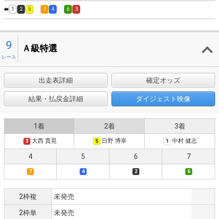
1
2
5
7
4
6
3
9
Ａ級特選
レース
出走表詳細
確定オッズ
結果・払戻金詳細
ダイジェスト映像
1着
2着
3着
大西 貴晃
日野 博幸
中村 健志
3
5
1
4
5
6
7
7
4
2
6
2枠複
未発売
2枠単
未発売