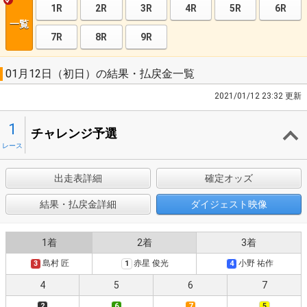
1R
2R
3R
4R
5R
6R
一覧
7R
8R
9R
01月12日（初日）の結果・払戻金一覧
2021/01/12 23:32 更新
1
チャレンジ予選
レース
出走表詳細
確定オッズ
結果・払戻金詳細
ダイジェスト映像
1着
2着
3着
島村 匠
赤星 俊光
小野 祐作
3
1
4
4
5
6
7
2
6
7
5