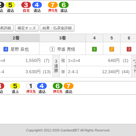
表詳細
確定オッズ
結果・払戻金詳細
2着
3着
4
5
6
星野 辰也
早坂 秀悟
4
1
6
7
3
2=4
1,550円
(7)
複
1=2=4
640円
(1)
3
連
勝
-4
3,630円
(13)
単
2-4-1
12,340円
(44)
Copyright© 2012-2026 GambooBET All Rights Reserved.