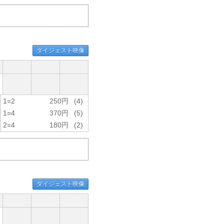
ダイジェスト映像
1=2
250円
(4)
1=4
370円
(5)
2=4
180円
(2)
ダイジェスト映像