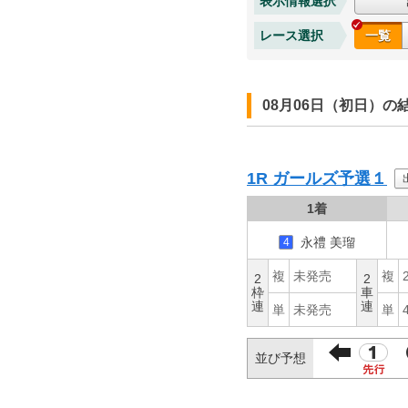
表示情報選択
レース選択
一覧
08月06日（初日）の
1R
ガールズ予選１
1着
永禮 美瑠
4
複
未発売
複
2
2
枠
車
連
連
単
未発売
単
並び予想