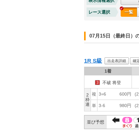
表示情報選択
レース選択
一覧
07月15日（最終日
1R
S級
出走表詳細
確
1着
不破 将登
3
複
3=6
600円
(2
2
枠
連
単
3-6
980円
(2
並び予想