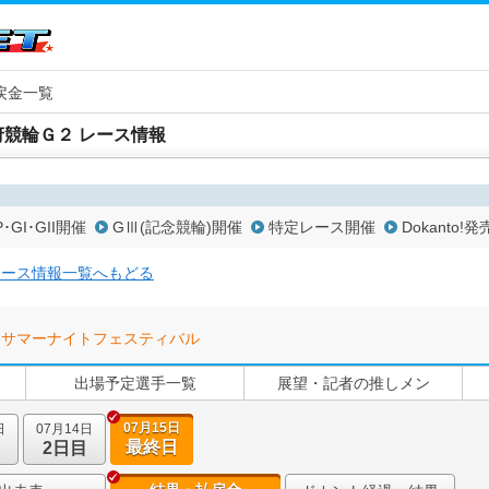
戻金一覧
府競輪Ｇ２ レース情報
P･GI･GII開催
GⅢ(記念競輪)開催
特定レース開催
Dokanto!発
レース情報一覧へもどる
サマーナイトフェスティバル
出場予定選手一覧
展望・記者の推しメン
07月15日
日
07月14日
最終日
2日目