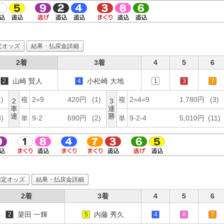
定オッズ
結果・払戻金詳細
2着
3着
4
5
6
山崎 賢人
小松崎 大地
2
4
1
3
7
1)
複
2=9
420円
(1)
複
2=4=9
1,780円
(3)
2
3
車
連
連
勝
3)
単
9-2
690円
(2)
単
9-2-4
5,010円
(11)
確定オッズ
結果・払戻金詳細
2着
3着
4
5
6
簗田 一輝
内藤 秀久
2
5
4
8
7