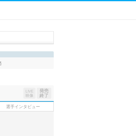
売
発売
LIVE
終了
映像
選手インタビュー