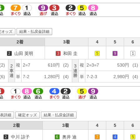
定オッズ
結果・払戻金詳細
2着
3着
4
5
6
山田 英明
和田 圭
2
3
5
9
1
(2)
複
2=7
610円
(2)
複
2=3=7
530円
(1)
2
3
車
連
連
勝
(6)
単
7-2
1,280円
(4)
単
7-2-3
2,980円
(4)
表詳細
確定オッズ
結果・払戻金詳細
2着
3着
4
5
6
中川 諒子
奥井 迪
2
6
7
4
5