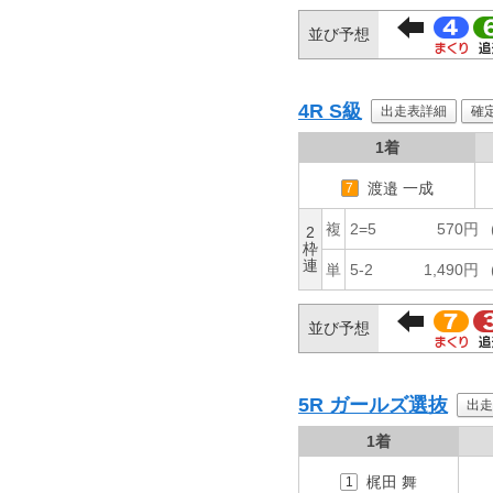
並び予想
4R
S級
出走表詳細
確
1着
渡邉 一成
7
複
2=5
570円
2
枠
連
単
5-2
1,490円
並び予想
5R
ガールズ選抜
出走
1着
梶田 舞
1