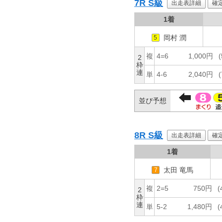
7R
S級
出走表詳細
確
1着
岡村 潤
5
複
4=6
1,000円
(
2
枠
連
単
4-6
2,040円
(
並び予想
8R
S級
出走表詳細
確
1着
太田 竜馬
7
複
2=5
750円
(
2
枠
連
単
5-2
1,480円
(