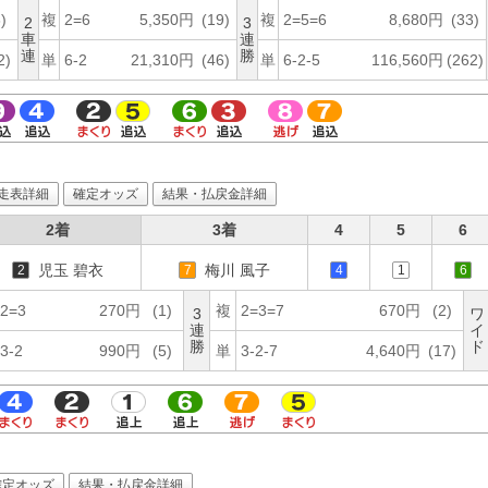
)
複
2=6
5,350円
(19)
複
2=5=6
8,680円
(33)
2
3
車
連
連
勝
2)
単
6-2
21,310円
(46)
単
6-2-5
116,560円
(262)
走表詳細
確定オッズ
結果・払戻金詳細
2着
3着
4
5
6
児玉 碧衣
梅川 風子
2
7
4
1
6
2=3
270円
(1)
複
2=3=7
670円
(2)
3
ワ
連
イ
勝
ド
3-2
990円
(5)
単
3-2-7
4,640円
(17)
確定オッズ
結果・払戻金詳細