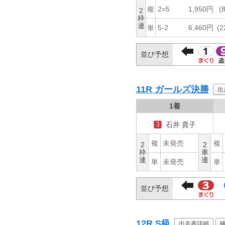
複
2=5
1,950円
(8
2
枠
連
単
5-2
6,460円
(2
並び予想
11R
ガールズ決勝
出
1着
石井 貴子
3
複
未発売
複
2
2
枠
車
連
連
単
未発売
単
並び予想
12R
S級
出走表詳細