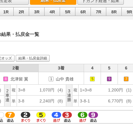
結果・払戻金
出走表
ドカント経過・結果
1R
2R
3R
4R
5R
6R
7R
8R
9R
）の結果・払戻金一覧
定オッズ
結果・払戻金詳細
2着
3着
4
5
6
北津留 翼
山中 貴雄
8
1
5
9
7
)
複
3=8
1,070円
(4)
複
1=3=8
1,200円
(1)
2
3
車
連
連
勝
)
単
3-8
2,240円
(8)
単
3-8-1
6,770円
(8)