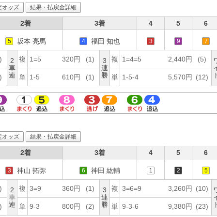
定オッズ
結果・払戻金詳細
2着
3着
4
5
6
坂本 亮馬
福田 知也
5
4
3
9
7
)
複
1=5
320円
(1)
複
1=4=5
2,440円
(5)
2
3
車
連
連
勝
)
単
1-5
610円
(1)
単
1-5-4
5,570円
(12)
定オッズ
結果・払戻金詳細
2着
3着
4
5
6
神山 拓弥
神田 紘輔
3
6
1
2
5
)
複
3=9
360円
(1)
複
3=6=9
3,260円
(10)
2
3
車
連
連
勝
)
単
9-3
800円
(2)
単
9-3-6
9,380円
(23)