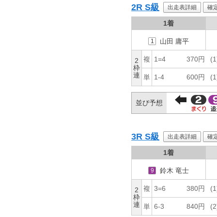
2R
S級
出走表詳細
確
1着
山田 庸平
1
複
1=4
370円
(1
2
枠
連
単
1-4
600円
(1
並び予想
3R
S級
出走表詳細
確
1着
鈴木 竜士
9
複
3=6
380円
(1
2
枠
連
単
6-3
840円
(2