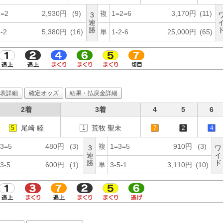
1=2
2,930円
(9)
複
1=2=6
3,170円
(11)
3
連
勝
-2
5,380円
(16)
単
1-2-6
25,000円
(65)
表詳細
確定オッズ
結果・払戻金詳細
2着
3着
4
5
6
尾崎 睦
荒牧 聖未
5
1
7
2
4
3=5
480円
(3)
複
1=3=5
910円
(3)
3
ワ
連
イ
勝
ド
3-5
600円
(1)
単
3-5-1
3,110円
(10)