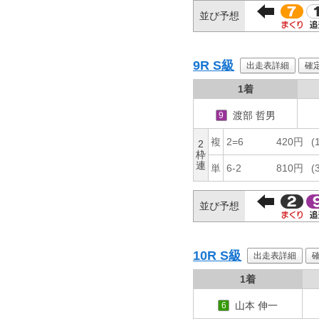
並び予想
9R
S級
出走表詳細
確
1着
渡部 哲男
9
複
2=6
420円
(
2
枠
連
単
6-2
810円
(
並び予想
10R
S級
出走表詳細
1着
山本 伸一
6