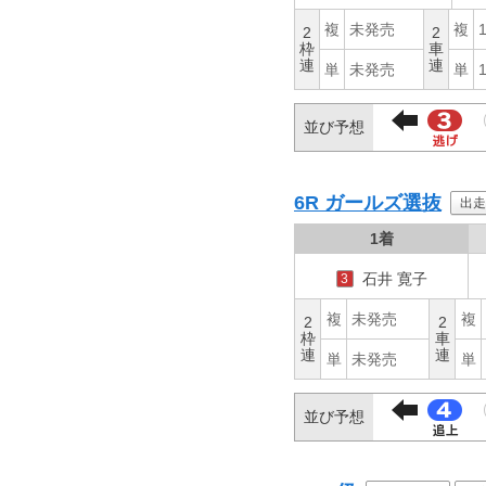
複
未発売
複
2
2
枠
車
連
連
単
未発売
単
1
並び予想
6R
ガールズ選抜
出走
1着
石井 寛子
3
複
未発売
複
2
2
枠
車
連
連
単
未発売
単
並び予想