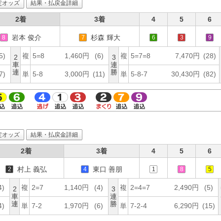
定オッズ
結果・払戻金詳細
2着
3着
4
5
6
岩本 俊介
杉森 輝大
8
7
6
3
9
5)
複
5=8
1,460円
(6)
複
5=7=8
7,470円
(28)
2
3
車
連
連
勝
7)
単
5-8
3,000円
(11)
単
5-8-7
30,430円
(82)
定オッズ
結果・払戻金詳細
2着
3着
4
5
6
村上 義弘
東口 善朋
2
4
1
8
5
4)
複
2=7
1,140円
(4)
複
2=4=7
2,490円
(5)
2
3
車
連
連
勝
4)
単
7-2
1,970円
(6)
単
7-2-4
6,290円
(15)