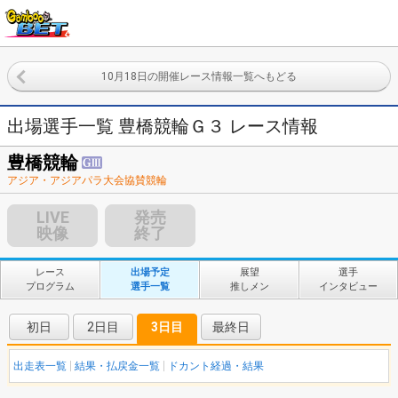
10月18日の開催レース情報一覧へもどる
出場選手一覧 豊橋競輪Ｇ３ レース情報
豊橋競輪
アジア・アジアパラ大会協賛競輪
LIVE
発売
映像
終了
レース
出場予定
展望
選手
プログラム
選手一覧
推しメン
インタビュー
初日
2日目
3日目
最終日
出走表一覧
結果・払戻金一覧
ドカント経過・結果