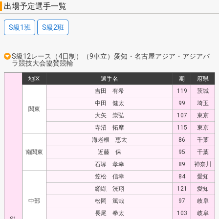
出場予定選手一覧
S級1班
S級2班
S級12レース（4日制）（9車立）愛知・名古屋アジア・アジアパ
ラ競技大会協賛競輪
地区
選手名
期
府県
吉田 有希
119
茨城
中田 健太
99
埼玉
関東
大矢 崇弘
107
東京
寺沼 拓摩
115
東京
海老根 恵太
86
千葉
南関東
近藤 保
95
千葉
石塚 孝幸
89
神奈川
笠松 信幸
84
愛知
纐纈 洸翔
121
愛知
中部
松岡 篤哉
97
岐阜
長尾 拳太
103
岐阜