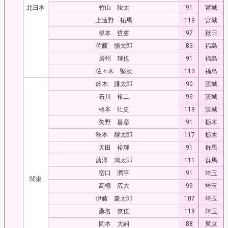
北日本
竹山 陵太
91
宮城
上遠野 拓馬
119
宮城
根本 哲吏
97
秋田
佐藤 愼太郎
83
福島
房州 輝也
91
福島
佐々木 堅次
113
福島
鈴木 謙太郎
90
茨城
石川 裕二
99
茨城
橋本 壮史
119
茨城
矢野 昌彦
91
栃木
秋本 耀太郎
117
栃木
天田 裕輝
91
群馬
蕗澤 鴻太郎
111
群馬
宿口 潤平
91
埼玉
関東
高橋 広大
99
埼玉
伊藤 慶太郎
107
埼玉
桑名 僚也
119
埼玉
岡本 大嗣
88
東京