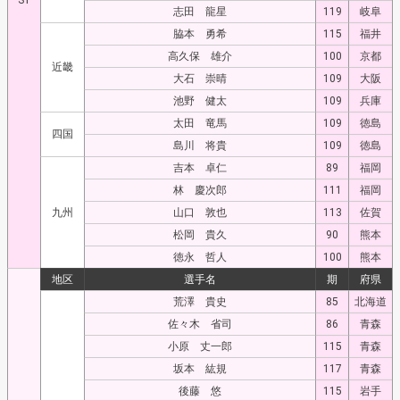
S1
志田 龍星
119
岐阜
脇本 勇希
115
福井
高久保 雄介
100
京都
近畿
大石 崇晴
109
大阪
池野 健太
109
兵庫
太田 竜馬
109
徳島
四国
島川 将貴
109
徳島
吉本 卓仁
89
福岡
林 慶次郎
111
福岡
九州
山口 敦也
113
佐賀
松岡 貴久
90
熊本
徳永 哲人
100
熊本
地区
選手名
期
府県
荒澤 貴史
85
北海道
佐々木 省司
86
青森
小原 丈一郎
115
青森
坂本 紘規
117
青森
後藤 悠
115
岩手