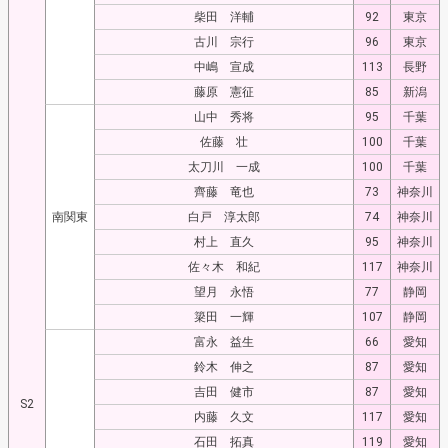
柴田 洋輔
92
東京
古川 宗行
96
東京
中嶋 宣成
113
長野
藤原 憲征
85
新潟
山中 秀将
95
千葉
佐藤 壮
100
千葉
太刀川 一成
100
千葉
齊藤 竜也
73
神奈川
南関東
白戸 淳太郎
74
神奈川
村上 直久
95
神奈川
佐々木 和紀
117
神奈川
望月 永悟
77
静岡
簗田 一輝
107
静岡
富永 益生
66
愛知
鈴木 伸之
87
愛知
吉田 健市
87
愛知
S2
内藤 久文
117
愛知
石田 拓真
119
愛知