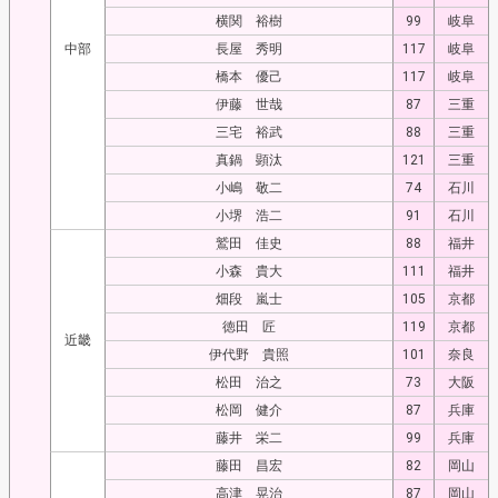
横関 裕樹
99
岐阜
中部
長屋 秀明
117
岐阜
橋本 優己
117
岐阜
伊藤 世哉
87
三重
三宅 裕武
88
三重
真鍋 顕汰
121
三重
小嶋 敬二
74
石川
小堺 浩二
91
石川
鷲田 佳史
88
福井
小森 貴大
111
福井
畑段 嵐士
105
京都
徳田 匠
119
京都
近畿
伊代野 貴照
101
奈良
松田 治之
73
大阪
松岡 健介
87
兵庫
藤井 栄二
99
兵庫
藤田 昌宏
82
岡山
高津 晃治
87
岡山