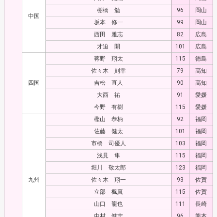
棚橋 勉
96
岡山
中国
坂本 修一
99
岡山
西田 雅志
82
広島
才迫 開
101
広島
蒋野 翔太
115
徳島
佐々木 則幸
79
高知
四国
吉松 直人
90
高知
大西 祐
91
愛媛
今野 有樹
115
愛媛
樫山 恭柄
92
福岡
佐藤 健太
101
福岡
市橋 司優人
103
福岡
浅見 隼
115
福岡
堀川 敬太郎
123
福岡
九州
佐々木 翔一
93
佐賀
立部 楓真
115
佐賀
山口 龍也
111
長崎
中村 健志
96
熊本