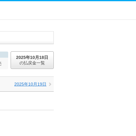
2025年10月18日
の払戻金一覧
売
2025年10月19日