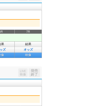
6R
7R
結果
結果
ッズ
オッズ
映像
映像
発売
LIVE
終了
映像