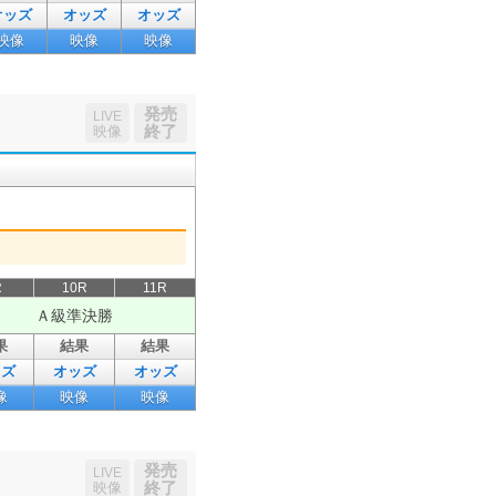
オッズ
オッズ
オッズ
映像
映像
映像
発売
LIVE
終了
映像
R
10R
11R
Ａ級準決勝
果
結果
結果
ッズ
オッズ
オッズ
像
映像
映像
発売
LIVE
終了
映像