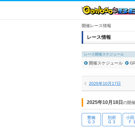
開催レース情報
レース情報
レース開催スケジュール
開催スケジュール
G
2025年10月17日
2025年10月18日
の開
豊橋
別府
小田
Ｇ３
Ｇ３
Ｆ