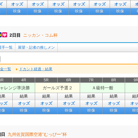
ズ
オッズ
オッズ
オッズ
オッズ
オッズ
オッズ
像
映像
映像
映像
映像
映像
映像
2日目
ニッカン・コム杯
選手一覧
展望・記者の推しメン
金一覧
ドカント経過・結果
3R
4R
5R
6R
7R
8R
9
ャレンジ準決勝
ガールズ予選２
Ａ級特一般
結果
結果
結果
結果
結果
結果
結
ッズ
オッズ
オッズ
オッズ
オッズ
オッズ
オ
映像
映像
映像
映像
映像
映像
映
初日
九州佐賀国際空港”むっぴー”杯