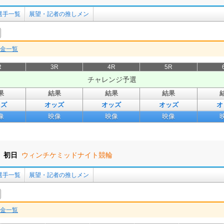
選手一覧
展望・記者の推しメン
金一覧
R
3R
4R
5R
チャレンジ予選
果
結果
結果
結果
ッズ
オッズ
オッズ
オッズ
オ
像
映像
映像
映像
初日
ウィンチケミッドナイト競輪
選手一覧
展望・記者の推しメン
金一覧