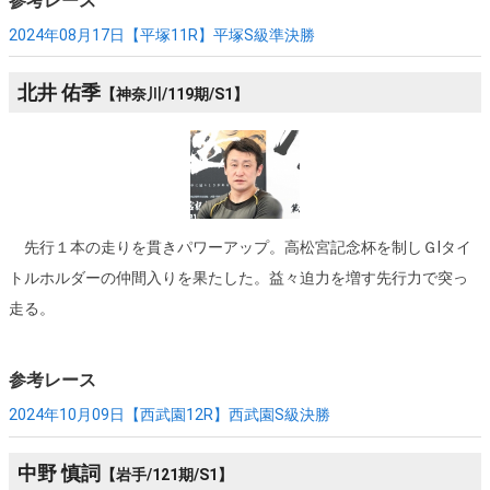
参考レース
2024年08月17日【平塚11R】
平塚S級準決勝
北井 佑季
【神奈川/119期/S1】
先行１本の走りを貫きパワーアップ。高松宮記念杯を制しＧⅠタイ
トルホルダーの仲間入りを果たした。益々迫力を増す先行力で突っ
走る。
参考レース
2024年10月09日【西武園12R】
西武園S級決勝
中野 慎詞
【岩手/121期/S1】