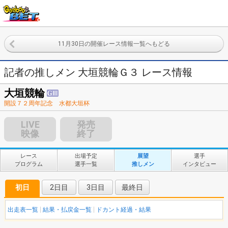
11月30日の開催レース情報一覧へもどる
記者の推しメン 大垣競輪Ｇ３ レース情報
大垣競輪
開設７２周年記念 水都大垣杯
LIVE
発売
映像
終了
レース
出場予定
展望
選手
プログラム
選手一覧
推しメン
インタビュー
初日
2日目
3日目
最終日
出走表一覧
結果・払戻金一覧
ドカント経過・結果