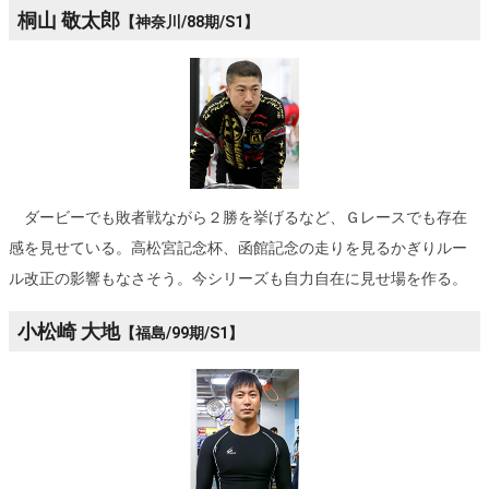
桐山 敬太郎
【神奈川/88期/S1】
ダービーでも敗者戦ながら２勝を挙げるなど、Ｇレースでも存在
感を見せている。高松宮記念杯、函館記念の走りを見るかぎりルー
ル改正の影響もなさそう。今シリーズも自力自在に見せ場を作る。
小松崎 大地
【福島/99期/S1】