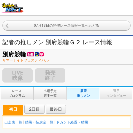
07月13日の開催レース情報一覧へもどる
記者の推しメン 別府競輪Ｇ２ レース情報
別府競輪
サマーナイトフェスティバル
LIVE
発売
映像
終了
レース
出場予定
展望
選手
プログラム
選手一覧
推しメン
インタビュー
初日
2日目
最終日
出走表一覧
結果・払戻金一覧
ドカント経過・結果