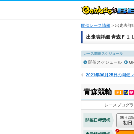
開催レース情報
出走表詳
出走表詳細 青森Ｆ１ 
レース開催スケジュール
開催スケジュール
G
2021年06月25日
の開催
青森競輪
レースプログラ
06月23
開催日程選択
初日