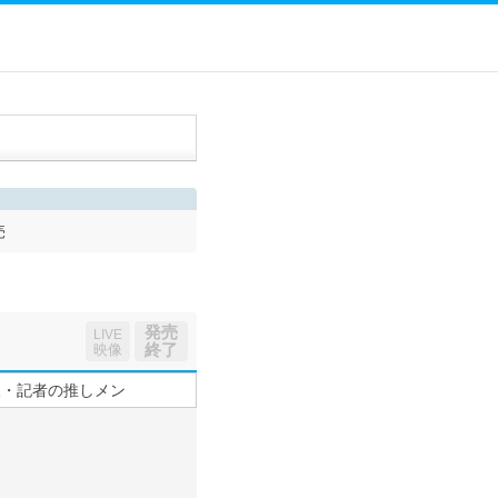
売
発売
LIVE
終了
映像
望・記者の推しメン