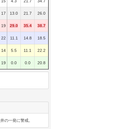
15
4.3
21.7
34.7
17
13.0
21.7
26.0
19
29.0
35.4
38.7
22
11.1
14.8
18.5
14
5.5
11.1
22.2
19
0.0
0.0
20.8
桜井の一発に警戒。