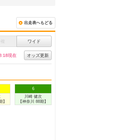
出走表へもどる
枠複
ワイド
18:18現在
オッズ更新
6
仁
川崎 健次
0期】
【神奈川 88期】