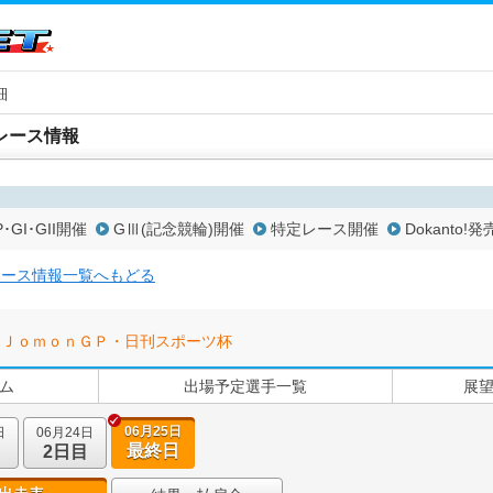
細
レース情報
P･GI･GII開催
GⅢ(記念競輪)開催
特定レース開催
Dokanto!発
レース情報一覧へもどる
ＪｏｍｏｎＧＰ・日刊スポーツ杯
ム
出場予定選手一覧
展
06月25日
日
06月24日
最終日
2日目