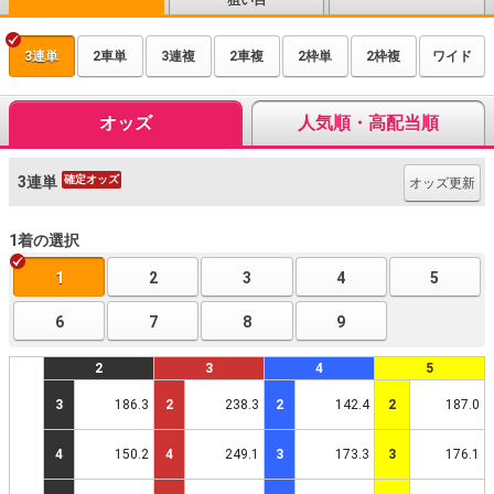
狙い目
3連単
2車単
3連複
2車複
2枠単
2枠複
ワイド
オッズ
人気順・高配当順
3連単
確定オッズ
オッズ更新
1着の選択
1
2
3
4
5
6
7
8
9
2
3
4
5
3
186.3
2
238.3
2
142.4
2
187.0
4
150.2
4
249.1
3
173.3
3
176.1