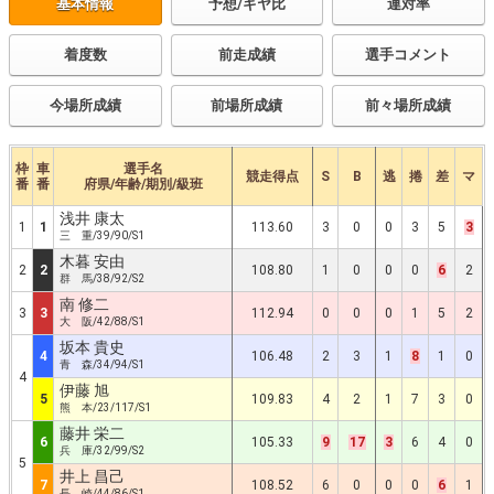
基本情報
予想/ギヤ比
連対率
着度数
前走成績
選手コメント
今場所成績
前場所成績
前々場所成績
枠
車
選手名
競走得点
S
B
逃
捲
差
マ
番
番
府県/年齢/期別/級班
浅井 康太
1
1
113.60
3
0
0
3
5
3
三 重/39/90/S1
木暮 安由
2
2
108.80
1
0
0
0
6
2
群 馬/38/92/S2
南 修二
3
3
112.94
0
0
0
1
5
2
大 阪/42/88/S1
坂本 貴史
4
106.48
2
3
1
8
1
0
青 森/34/94/S1
4
伊藤 旭
5
109.83
4
2
1
7
3
0
熊 本/23/117/S1
藤井 栄二
6
105.33
9
17
3
6
4
0
兵 庫/32/99/S2
5
井上 昌己
7
108.52
6
0
0
0
6
1
長 崎/44/86/S1