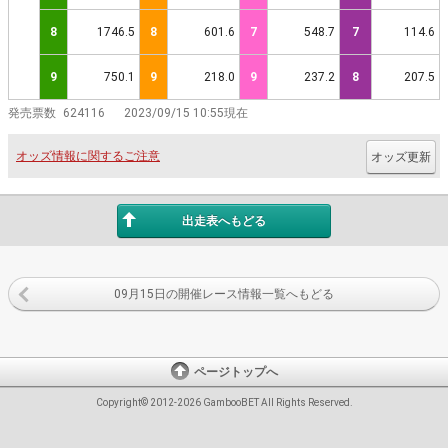
8
1746.5
8
601.6
7
548.7
7
114.6
9
750.1
9
218.0
9
237.2
8
207.5
発売票数
624116
2023/09/15 10:55現在
オッズ情報に関するご注意
オッズ更新
出走表へもどる
09月15日の開催レース情報一覧へもどる
ページトップへ
Copyright© 2012-2026 GambooBET All Rights Reserved.