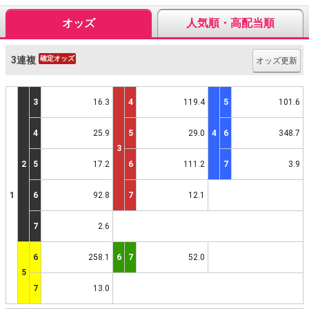
オッズ
人気順・高配当順
3連複
確定オッズ
オッズ更新
3
16.3
4
119.4
5
101.6
4
25.9
5
29.0
4
6
348.7
3
2
5
17.2
6
111.2
7
3.9
1
6
92.8
7
12.1
7
2.6
6
258.1
6
7
52.0
5
7
13.0