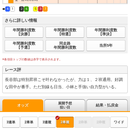
4
1
2
6
5
3
7
さらに詳しい情報
年間勝利度数
年間勝利度数
年間勝利度数
【決勝】
【特選】
【準決】
年間勝利度数
同走路
当所5年
【予選】
年間勝利度数
※各項目トップの数値は赤字で表示されます。
レース評
長谷部は特別昇班こそ叶わなかったが、力は１、２班通用。好調
な田中が番手。ただ別線も日当、小林と手強い自力型がいる。
展開予想
オッズ
結果・払戻金
狙い目
3連単
2車単
3連複
2車複
2枠単
2枠複
ワイド