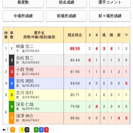
着度数
前走成績
選手コメント
今場所成績
前場所成績
前々場所成績
枠
車
選手名
競走得点
S
B
逃
捲
差
マ
番
番
府県/年齢/期別/級班
根藤 浩二
1
1
89.10
2
4
3
4
1
3
千 葉/35/95/A2
吉松 賢二
2
2
83.94
6
1
1
1
3
0
群 馬/36/90/A2
小西 芳樹
3
3
81.90
1
1
0
1
2
1
大 阪/51/66/A2
宮司 周郎
4
4
84.04
4
0
0
0
0
5
愛 知/45/82/A2
古川 宗行
5
5
85.71
0
1
0
0
1
1
東 京/35/96/A1
深見 仁哉
6
79.58
2
4
2
0
0
0
愛 知/39/91/A2
6
深澤 伸介
7
88.66
0
0
0
1
4
5
静 岡/46/76/A1
1
7
5
2
6
4
3