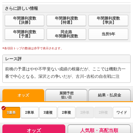
さらに詳しい情報
年間勝利度数
年間勝利度数
年間勝利度数
【決勝】
【特選】
【準決】
年間勝利度数
同走路
当所5年
【予選】
年間勝利度数
※各項目トップの数値は赤字で表示されます。
レース評
前橋の予選はやや不甲斐ない成績の根藤だが、ここでは機動力一
番で中心となる。深沢との争いだが、古川−吉松の自在戦に注
展開予想
オッズ
結果・払戻金
狙い目
3連単
2車単
3連複
2車複
2枠単
2枠複
ワイド
オッズ
人気順・高配当順