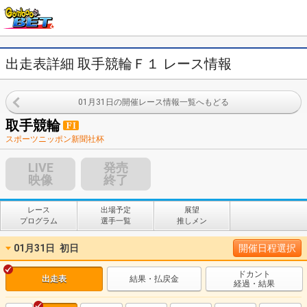
出走表詳細 取手競輪Ｆ１ レース情報
01月31日の開催レース情報一覧へもどる
取手競輪
スポーツニッポン新聞社杯
LIVE
発売
映像
終了
レース
出場予定
展望
プログラム
選手一覧
推しメン
01月31日
初日
開催日程選択
ドカント
出走表
結果・払戻金
経過・結果