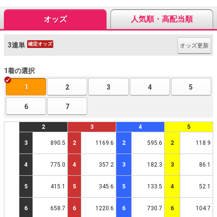
オッズ
人気順・高配当順
3連単
確定オッズ
オッズ更新
1着の選択
1
2
3
4
5
6
7
2
3
4
5
3
890.5
2
1169.6
2
595.6
2
118.9
4
775.0
4
357.2
3
182.3
3
86.1
5
415.1
5
345.6
5
133.5
4
52.1
6
658.7
6
1220.6
6
730.7
6
104.7