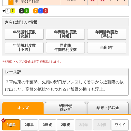
千 葉/38/111/S1
1
5
2
6
7
4
3
さらに詳しい情報
年間勝利度数
年間勝利度数
年間勝利度数
【決勝】
【特選】
【準決】
年間勝利度数
同走路
当所5年
【予選】
年間勝利度数
※各項目トップの数値は赤字で表示されます。
レース評
３車結束の千葉勢。先頭の野口がブン回して番手から近藤隆の抜
け出しだ。高橋の抵抗でもつれると飯野の捲りも浮上。
展開予想
オッズ
結果・払戻金
狙い目
3連単
2車単
3連複
2車複
2枠単
2枠複
ワイド