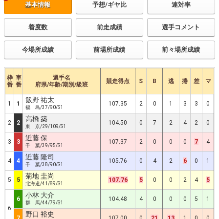
基本情報
予想/ギヤ比
連対率
着度数
前走成績
選手コメント
今場所成績
前場所成績
前々場所成績
枠
車
選手名
競走得点
S
B
逃
捲
差
マ
番
番
府県/年齢/期別/級班
飯野 祐太
1
1
107.35
2
0
1
3
3
0
福 島/37/90/S1
高橋 築
2
2
104.50
0
7
2
4
2
0
東 京/29/109/S1
近藤 保
3
3
107.37
2
0
0
0
7
4
千 葉/39/95/S1
近藤 隆司
4
4
105.76
0
4
2
6
0
1
千 葉/38/90/S1
菊地 圭尚
5
5
107.76
5
0
0
2
4
5
北海道/41/89/S1
小林 大介
6
104.48
4
0
0
0
5
1
群 馬/44/79/S1
6
野口 裕史
7
107.00
0
21
13
1
0
0