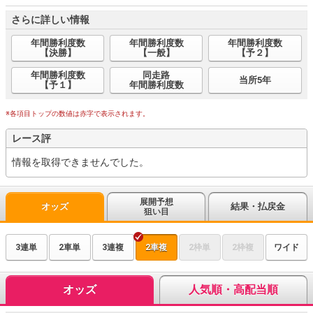
さらに詳しい情報
年間勝利度数
年間勝利度数
年間勝利度数
【決勝】
【一般】
【予２】
年間勝利度数
同走路
当所5年
【予１】
年間勝利度数
※各項目トップの数値は赤字で表示されます。
レース評
情報を取得できませんでした。
展開予想
オッズ
結果・払戻金
狙い目
3連単
2車単
3連複
2車複
2枠単
2枠複
ワイド
オッズ
人気順・高配当順