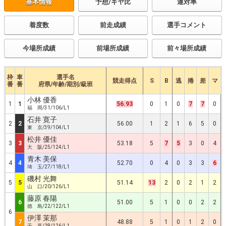
基本情報
予想/ギヤ比
連対率
着度数
前走成績
選手コメント
今場所成績
前場所成績
前々場所成績
枠
車
選手名
競走得点
S
B
逃
捲
差
マ
番
番
府県/年齢/期別/級班
小林 優香
1
1
56.93
0
1
0
7
7
0
福 岡/31/106/L1
石井 寛子
2
2
56.00
1
2
1
6
5
0
東 京/39/104/L1
松井 優佳
3
3
53.18
5
7
5
3
0
4
大 阪/25/124/L1
青木 美保
4
4
52.70
0
4
0
3
3
6
埼 玉/27/118/L1
磯村 光舞
5
5
51.14
13
2
0
2
1
2
山 口/20/126/L1
藤原 春陽
6
51.00
5
1
0
0
2
2
徳 島/22/122/L1
6
伊澤 茉那
7
48.88
5
1
0
1
2
0
千 葉/28/126/L1