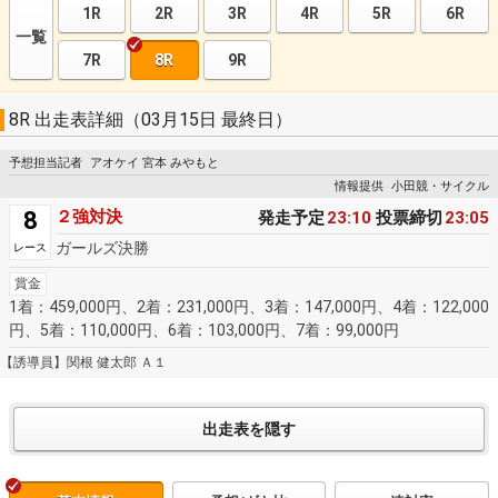
1R
2R
3R
4R
5R
6R
一覧
7R
8R
9R
8R 出走表詳細（03月15日 最終日）
予想担当記者
アオケイ 宮本 みやもと
情報提供
小田競・サイクル
8
２強対決
発走予定
23:10
投票締切
23:05
ガールズ決勝
レース
賞金
1着：459,000円、2着：231,000円、3着：147,000円、4着：122,000
円、5着：110,000円、6着：103,000円、7着：99,000円
【誘導員】関根 健太郎 Ａ１