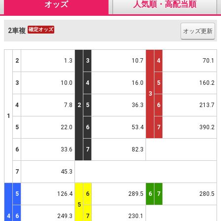
オッズ
人気順・高配当順
2車複
確定オッズ
オッズ更新
2
1.3
3
10.7
4
70.1
3
10.0
4
16.0
5
160.2
3
4
7.8
2
5
36.3
6
213.7
1
5
22.0
6
53.4
7
390.2
6
33.6
7
82.3
7
45.3
5
126.4
6
289.5
6
7
280.5
5
4
6
249.3
7
230.1