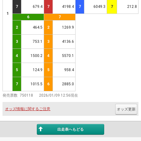
7
679.4
7
4198.4
7
6049.3
7
212.8
1
6
7
2
464.5
2
1269.9
3
753.1
3
4136.6
4
1500.2
4
5570.1
5
124.9
5
958.4
7
1015.5
6
2885.0
発売票数
750118
2026/01/09 12:56現在
オッズ情報に関するご注意
オッズ更新
出走表へもどる