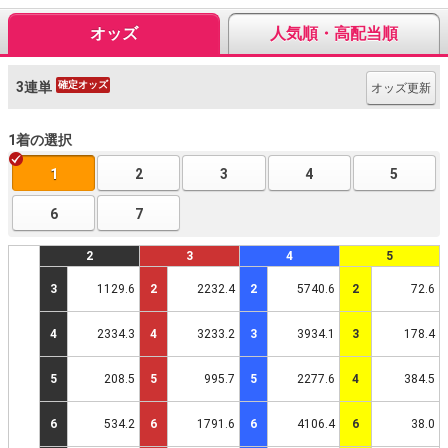
オッズ
人気順・高配当順
3連単
確定オッズ
オッズ更新
1着の選択
1
2
3
4
5
6
7
2
3
4
5
3
1129.6
2
2232.4
2
5740.6
2
72.6
4
2334.3
4
3233.2
3
3934.1
3
178.4
5
208.5
5
995.7
5
2277.6
4
384.5
6
534.2
6
1791.6
6
4106.4
6
38.0