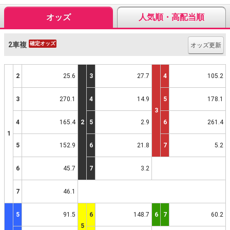
オッズ
人気順・高配当順
2車複
確定オッズ
オッズ更新
2
25.6
3
27.7
4
105.2
3
270.1
4
14.9
5
178.1
3
4
165.4
2
5
2.9
6
261.4
1
5
152.9
6
21.8
7
5.2
6
45.7
7
3.2
7
46.1
5
91.5
6
148.7
6
7
60.2
5