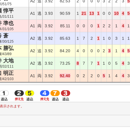
A2
追
3.92
82.53
2
0
0
0
3
2
2
3
5
/51/75
瀬 惇平
A1
逃
3.93
90.59
1
21
13
1
0
0
10
4
5
/31/111
井 準也
A1
両
3.92
85.11
0
0
0
1
2
2
1
4
1
/31/105
 蒼
A2
逃
3.92
85.63
1
7
2
1
1
0
3
1
1
/30/125
本 勝弘
A2
追
3.92
84.20
4
0
0
0
2
3
1
4
5
/43/89
井 大地
A2
逃
3.92
73.25
8
7
7
1
1
0
5
4
3
/32/111
口 明正
A1
両
3.92
92.40
0
2
2
0
5
1
4
4
3
/42/103
表示されます。