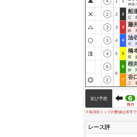
4
1
1
神奈川
船
2
2
2
広 島
藤
3
3
3
岐 阜
油谷
3
4
4
兵 庫
橋
4
5
5
愛 媛
桜
6
6
静 岡
6
谷
2
7
三 重
並び予想
※各項目トップの数値は赤字で
レース評