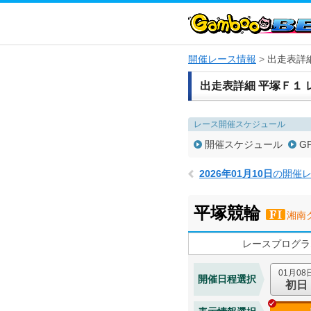
開催レース情報
出走表詳
出走表詳細 平塚Ｆ１ 
レース開催スケジュール
開催スケジュール
G
2026年01月10日
の開催
平塚競輪
湘南
レースプログラ
01月08
開催日程選択
初日