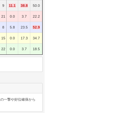
9
11.1
38.8
50.0
21
0.0
3.7
22.2
8
5.8
23.5
52.9
15
0.0
17.3
34.7
22
0.0
3.7
18.5
司の一撃や好位確保から