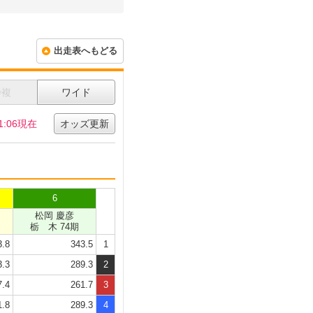
出走表へもどる
枠複
ワイド
11:06現在
オッズ更新
6
松岡 慶彦
栃 木 74期
3.8
343.5
1
3.3
289.3
2
7.4
261.7
3
1.8
289.3
4