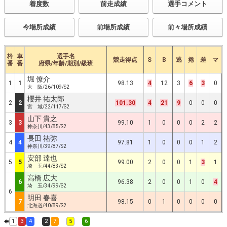
着度数
前走成績
選手コメント
今場所成績
前場所成績
前々場所成績
枠
車
選手名
競走得点
S
B
逃
捲
差
マ
番
番
府県/年齢/期別/級班
堀 僚介
1
1
98.13
4
12
3
6
3
0
大 阪/26/109/S2
櫻井 祐太郎
2
2
101.30
4
21
9
0
0
0
宮 城/22/117/S2
山下 貴之
3
3
99.10
1
0
0
0
2
2
神奈川/43/85/S2
長田 祐弥
4
4
97.81
1
0
0
0
1
2
神奈川/39/87/S2
安部 達也
5
5
99.00
2
0
0
1
3
1
埼 玉/44/83/S2
高橋 広大
6
96.38
2
0
0
1
0
4
埼 玉/34/99/S2
6
明田 春喜
7
98.15
0
1
0
0
0
0
北海道/40/89/S2
1
3
4
2
7
5
6