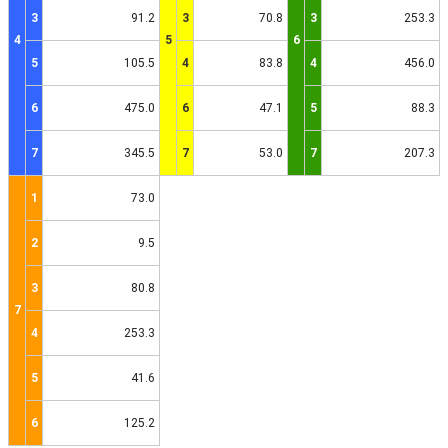
3
91.2
3
70.8
3
253.3
4
5
6
5
105.5
4
83.8
4
456.0
6
475.0
6
47.1
5
88.3
7
345.5
7
53.0
7
207.3
1
73.0
2
9.5
3
80.8
7
4
253.3
5
41.6
6
125.2