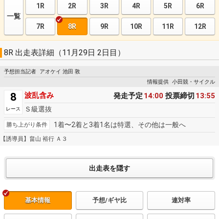
1R
2R
3R
4R
5R
6R
一覧
7R
8R
9R
10R
11R
12R
8R 出走表詳細（11月29日 2日目）
予想担当記者
アオケイ 池田 敦
情報提供
小田競・サイクル
8
波乱含み
発走予定
14:00
投票締切
13:55
Ｓ級選抜
レース
1着〜2着と3着1名は特選、その他は一般へ
勝ち上がり条件
【誘導員】畠山 裕行 Ａ３
基本情報
予想/ギヤ比
連対率