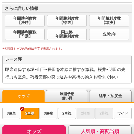
さらに詳しい情報
年間勝利度数
年間勝利度数
年間勝利度数
【決勝】
【特選】
【準決】
年間勝利度数
同走路
当所5年
【予選】
年間勝利度数
※各項目トップの数値は赤字で表示されます。
レース評
即席連係する堀−山下−長田を本線に推すが激戦。桜井−明田の先
行力も互角。巧者安部の突っ込みや高橋の動きも軽快で怖い
展開予想
オッズ
結果・払戻金
狙い目
3連単
2車単
3連複
2車複
2枠単
2枠複
ワイド
オッズ
人気順・高配当順