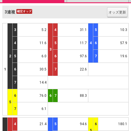
3連複
確定オッズ
オッズ更新
3
5.2
4
31.1
5
10.3
4
11.6
5
11.7
4
6
57.9
3
2
5
6.0
6
97.6
7
19.6
1
6
30.5
7
22.6
7
14.4
6
76.0
6
7
88.3
5
7
6.1
4
21.4
5
94.6
6
180.1
5