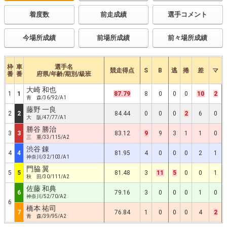
着度数
前走成績
選手コメント
今場所成績
前場所成績
前々場所成績
枠
車
選手名
競走得点
S
B
逃
捲
差
マ
番
番
府県/年齢/期別/級班
大崎 和也
1
1
87.79
8
0
0
0
10
2
青 森/36/92/A1
藤野 一良
2
2
84.44
0
0
0
2
6
0
大 阪/47/77/A1
勝谷 勝治
3
3
83.12
9
9
3
1
1
0
三 重/33/115/A2
渋谷 錬
4
4
81.95
4
0
0
0
2
1
神奈川/32/103/A1
門脇 翼
5
5
81.48
3
11
5
0
0
1
秋 田/30/111/A2
佐藤 和典
6
79.16
3
0
0
0
1
0
神奈川/52/70/A2
6
橋本 祐司
7
76.84
1
0
0
0
4
2
青 森/39/95/A2