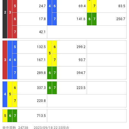
5
24.7
4
6
69.4
7
83.5
2
3
6
17.8
7
141.6
6
7
250.7
7
42.1
5
132.5
6
299.2
5
3
4
6
167.1
7
93.7
7
289.8
6
7
394.7
6
337.3
6
7
223.5
4
5
7
220.8
5
6
7
713.5
発売票数
24738
2023/09/18 22:33現在