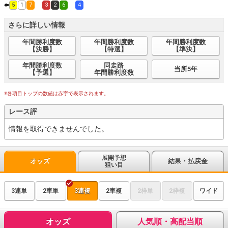
5
1
7
3
2
6
4
さらに詳しい情報
年間勝利度数
年間勝利度数
年間勝利度数
【決勝】
【特選】
【準決】
年間勝利度数
同走路
当所5年
【予選】
年間勝利度数
※各項目トップの数値は赤字で表示されます。
レース評
情報を取得できませんでした。
展開予想
オッズ
結果・払戻金
狙い目
3連単
2車単
3連複
2車複
2枠単
2枠複
ワイド
オッズ
人気順・高配当順