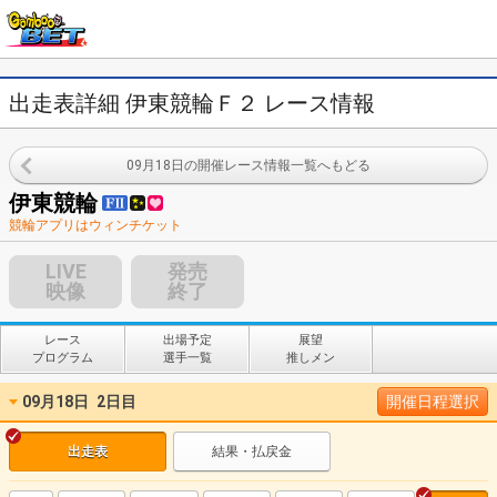
出走表詳細 伊東競輪Ｆ２ レース情報
09月18日の開催レース情報一覧へもどる
伊東競輪
競輪アプリはウィンチケット
LIVE
発売
映像
終了
レース
出場予定
展望
プログラム
選手一覧
推しメン
09月18日
2日目
開催日程選択
出走表
結果・払戻金