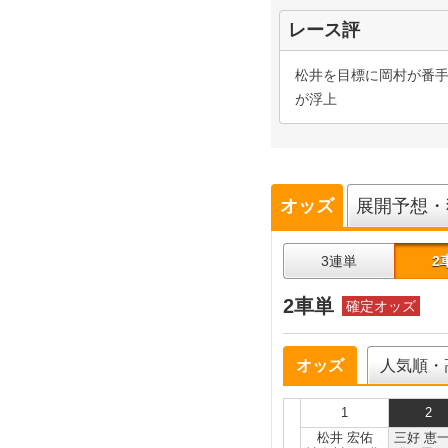
レース評
松井を目標に岡村が番
が浮上
オッズ
展開予想・
3連単
2
2車単
確定オッズ
オッズ
人気順・
1
2
松井 宏佑
三好 恵