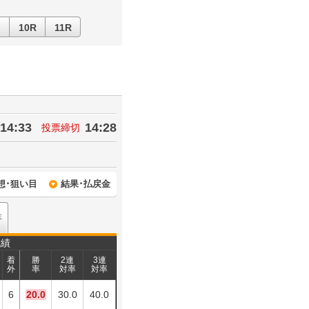
10R
11R
14:33
14:28
投票締切
想･狙い目
結果･払戻金
年
成績
着
勝
2連
3連
外
率
対率
対率
6
20.0
30.0
40.0