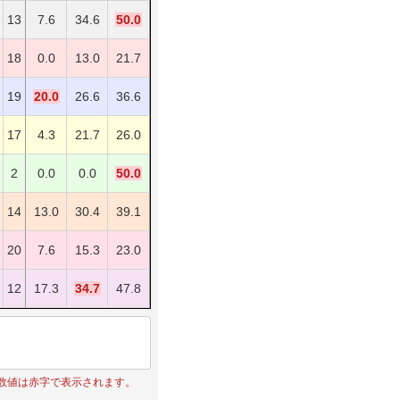
13
7.6
34.6
50.0
18
0.0
13.0
21.7
19
20.0
26.6
36.6
17
4.3
21.7
26.0
2
0.0
0.0
50.0
14
13.0
30.4
39.1
20
7.6
15.3
23.0
12
17.3
34.7
47.8
数値は赤字で表示されます。