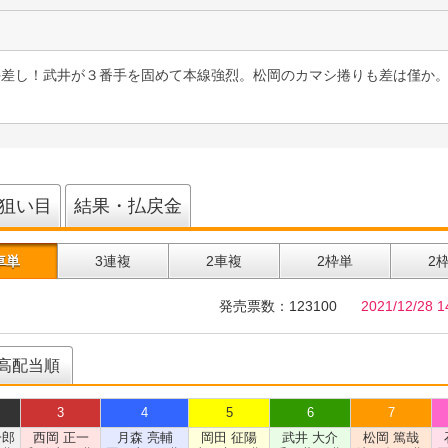
手差し！武井が３番手を固めて本線強烈。松岡のカマシ捲りも差は僅か
狙い目
結果・払戻金
車単
3連複
2車複
2枠単
2
発売票数：123100
2021/12/28 
高配当順
3
4
5
6
7
一郎
西岡 正一
月森 亮輔
岡田 征陽
武井 大介
松岡 篤哉