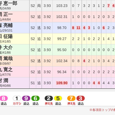
好 恵一郎
S2
両
3.93
103.23
0
7
3
2
3
1
2
7
4
/34/99
岡 正一
S2
追
3.92
102.31
1
0
0
0
1
2
0
3
2
/44/84
森 亮輔
S2
逃
3.92
98.70
8
11
4
3
1
0
6
2
3
/29/101
田 征陽
S2
追
3.92
99.27
2
2
1
0
2
2
1
4
1
/41/85
井 大介
S2
追
3.93
95.50
0
0
0
0
0
0
0
0
2
/41/86
岡 篤哉
S2
逃
3.92
102.34
0
8
4
2
1
0
3
4
2
/39/97
丸 寛之
S2
追
3.92
96.34
0
0
0
2
2
0
2
2
2
/47/76
村 潤
S1
追
3.93
109.90
1
0
0
0
4
4
4
4
3
/40/86
※各項目トップの