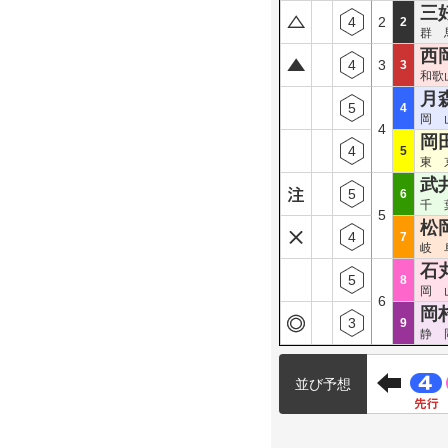
三
4
2
2
群 馬
西
4
3
3
和歌山
月
5
4
岡 山
4
岡
4
5
東 京
武
5
6
千 葉
5
松
4
7
岐 阜
石
5
8
岡 山
6
岡
3
9
静 岡
並び予想