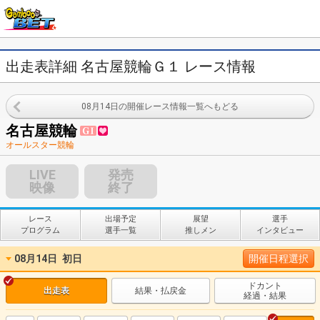
出走表詳細 名古屋競輪Ｇ１ レース情報
08月14日の開催レース情報一覧へもどる
名古屋競輪
オールスター競輪
LIVE
発売
映像
終了
レース
出場予定
展望
選手
プログラム
選手一覧
推しメン
インタビュー
08月14日
初日
開催日程選択
ドカント
出走表
結果・払戻金
経過・結果