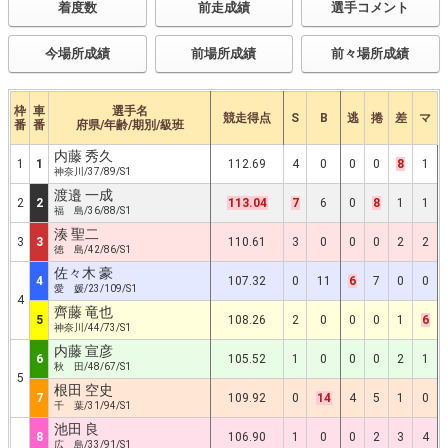
着度数
前走成績
選手コメント
今場所成績
前場所成績
前々場所成績
枠
車
選手名
競走得点
S
B
逃
捲
差
マ
番
番
府県/年齢/期別/級班
内藤 秀久
1
1
112.69
4
0
0
0
8
1
神奈川/37/89/S1
渡邉 一成
2
2
113.04
7
6
0
8
1
1
福 島/36/88/S1
湊 聖二
3
3
110.61
3
0
0
0
2
2
徳 島/42/86/S1
佐々木 豪
4
107.32
0
11
6
7
0
0
愛 媛/23/109/S1
4
齊藤 竜也
5
108.26
2
0
0
0
1
6
神奈川/44/73/S1
内藤 宣彦
6
105.52
1
0
0
0
2
1
秋 田/48/67/S1
5
根田 空史
7
109.92
0
14
4
5
1
0
千 葉/31/94/S1
池田 良
8
106.90
1
0
0
2
3
4
広 島/33/91/S1