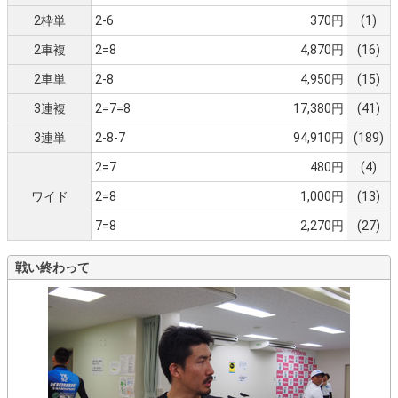
2枠単
2-6
370円
(1)
2車複
2=8
4,870円
(16)
2車単
2-8
4,950円
(15)
3連複
2=7=8
17,380円
(41)
3連単
2-8-7
94,910円
(189)
2=7
480円
(4)
ワイド
2=8
1,000円
(13)
7=8
2,270円
(27)
戦い終わって