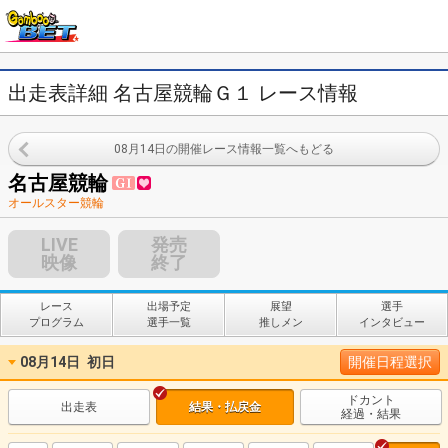
出走表詳細 名古屋競輪Ｇ１ レース情報
08月14日の開催レース情報一覧へもどる
名古屋競輪
オールスター競輪
LIVE
発売
映像
終了
レース
出場予定
展望
選手
プログラム
選手一覧
推しメン
インタビュー
08月14日
初日
開催日程選択
ドカント
出走表
結果・払戻金
経過・結果