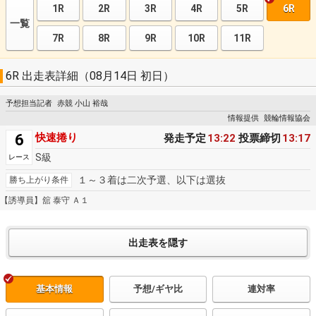
1R
2R
3R
4R
5R
6R
一覧
7R
8R
9R
10R
11R
6R 出走表詳細（08月14日 初日）
予想担当記者
赤競 小山 裕哉
情報提供
競輪情報協会
6
快速捲り
発走予定
13:22
投票締切
13:17
S級
レース
１～３着は二次予選、以下は選抜
勝ち上がり条件
【誘導員】舘 泰守 Ａ１
基本情報
予想/ギヤ比
連対率