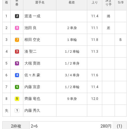
車
決ま
着
選手名
着差
上り
S/B
番
り手
渡邉 一成
1
2
11.4
捲
池田 良
2
8
２車身
11.1
差
根田 空史
3
7
１車輪
11.8
B
湊 聖二
4
3
１/２車輪
11.3
大槻 寛徳
5
9
１/２車身
佐々木 豪
6
4
３/４車身
11.6
内藤 宣彦
7
6
１/２車輪
11.4
齊藤 竜也
8
5
９車身
12.0
内藤 秀久
失
1
2枠複
2=6
280円
(1)