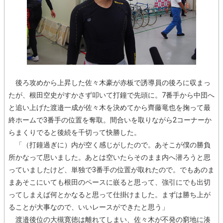
後ろ攻めから上昇した佐々木豪が赤板で誘導員の後ろに収まっ
たが、根田空史がすかさず叩いて打鐘で先頭に。7番手から中団へ
と追い上げた渡邉一成が佐々木を決めてから齊藤竜也を掬って最
終ホームで3番手の位置を奪取。間合いを取りながら2コーナーか
らまくりでると後続を千切って快勝した。
「（打鐘過ぎに）内が空く感じがしたので。あそこが僕の勝負
所かなって思いました。あとは空いたらそのまま内へ潜ろうと思
っていましたけど、単独で3番手の位置が取れたので。でもあのま
まあそこにいても根田のペースに嵌ると思って、強引にでも出切
ってしまえば何とかなると思って仕掛けました。まずは勝ち上が
ることが大事なので、いいレースができたと思う」
渡邉後位の大槻寛徳は離れてしまい、佐々木が不発の窮地に湊