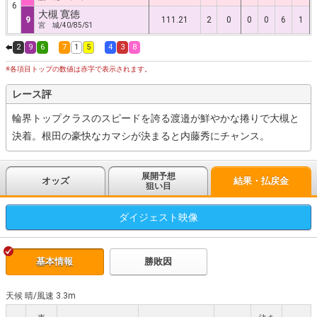
6
大槻 寛徳
9
111.21
2
0
0
0
6
1
宮 城/40/85/S1
2
9
6
7
1
5
4
3
8
※各項目トップの数値は赤字で表示されます。
レース評
輪界トップクラスのスピードを誇る渡邉が鮮やかな捲りで大槻と
決着。根田の豪快なカマシが決まると内藤秀にチャンス。
展開予想
オッズ
結果・払戻金
狙い目
ダイジェスト
映像
基本情報
勝敗因
天候 晴
/
風速 3.3m