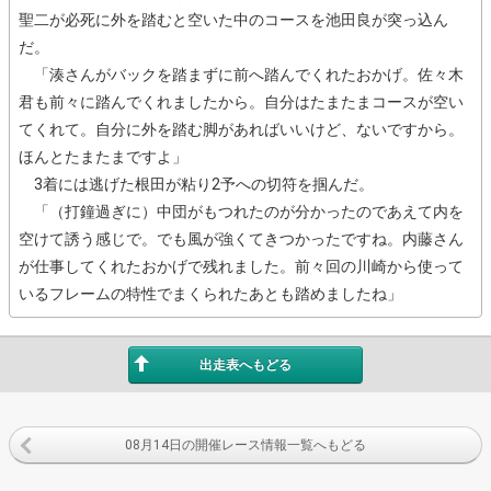
聖二が必死に外を踏むと空いた中のコースを池田良が突っ込ん
だ。
「湊さんがバックを踏まずに前へ踏んでくれたおかげ。佐々木
君も前々に踏んでくれましたから。自分はたまたまコースが空い
てくれて。自分に外を踏む脚があればいいけど、ないですから。
ほんとたまたまですよ」
3着には逃げた根田が粘り2予への切符を掴んだ。
「（打鐘過ぎに）中団がもつれたのが分かったのであえて内を
空けて誘う感じで。でも風が強くてきつかったですね。内藤さん
が仕事してくれたおかげで残れました。前々回の川崎から使って
いるフレームの特性でまくられたあとも踏めましたね」
出走表へもどる
08月14日の開催レース情報一覧へもどる