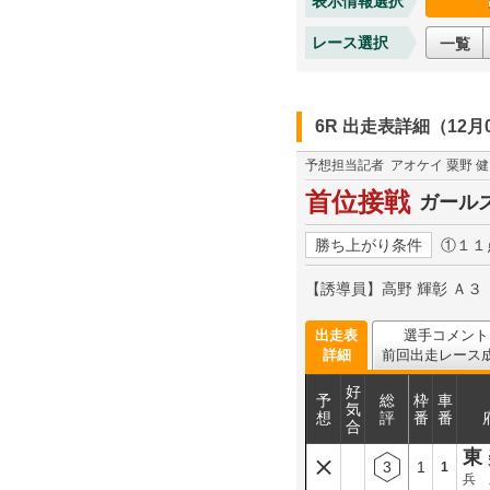
表示情報選択
レース選択
一覧
6R 出走表詳細（12月
予想担当記者
アオケイ 粟野 健
首位接戦
ガール
勝ち上がり条件
①１１
【誘導員】高野 輝彰 Ａ３
出走表
選手コメント
詳細
前回出走レース
好
予
総
枠
車
気
想
評
番
番
合
東
3
1
1
兵 庫