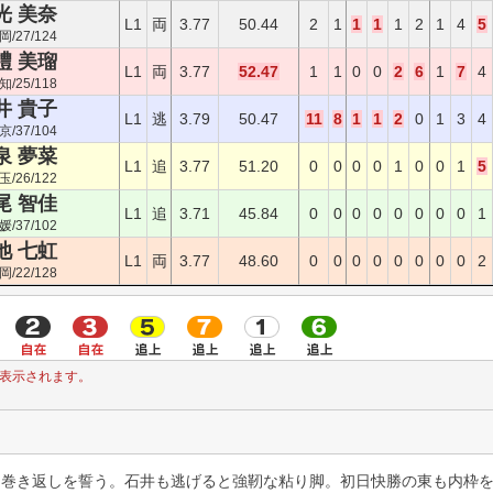
光 美奈
L1
両
3.77
50.44
2
1
1
1
1
2
1
4
5
/27/124
禮 美瑠
L1
両
3.77
52.47
1
1
0
0
2
6
1
7
4
/25/118
井 貴子
L1
逃
3.79
50.47
11
8
1
1
2
0
1
3
4
/37/104
泉 夢菜
L1
追
3.77
51.20
0
0
0
0
1
0
0
1
5
/26/122
尾 智佳
L1
追
3.71
45.84
0
0
0
0
0
0
0
0
1
/37/102
池 七虹
L1
両
3.77
48.60
0
0
0
0
0
0
0
0
2
/22/128
表示されます。
。巻き返しを誓う。石井も逃げると強靭な粘り脚。初日快勝の東も内枠