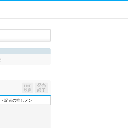
売
発売
LIVE
終了
映像
望・記者の推しメン