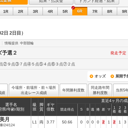
出走表
結果・払戻金
ドカント経過・結果
6R
1R
2R
3R
4R
5R
7R
8R
9R
02日 2日目）
情報提供
中部競輪
ズ予選２
発走予定
点②９点③７点④５点⑤４点⑥３点⑦２点
オッズ
展開予
今場所・前場所・前々場所
同走路年間
年間勝利度数
当所5
成績
出走レース成績
勝利度数
直近4ヶ月の成
選手名
級
脚
ギヤ
1
2
3
府県/年齢/期別
班
質
倍数
競走得点
S
B
逃
捲
差
マ
着
着
着
 美月
L1
両
3.77
50.66
0
0
0
0
2
1
2
1
3
/24/124