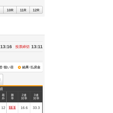
10R
11R
12R
13:16
13:11
投票締切
想･狙い目
結果･払戻金
年
績
着
勝
2連
3連
外
率
対率
対率
12
11.1
16.6
33.3