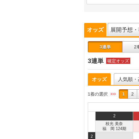
オッズ
展開予想・
3連単
2
3連単
確定オッズ
オッズ
人気順・
1着の選択
1
2
2
枝光 美奈
福 岡 124期
2